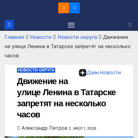
Перейти
к
содержимому
Главная
Новости
Новости округа
Движение
на улице Ленина в Татарске запретят на несколько
часов
НОВОСТИ ОКРУГА
Дзен.Новости
Движение на
улице Ленина в Татарске
запретят на несколько
часов
Александр Петров
ИЮЛ 1, 2026