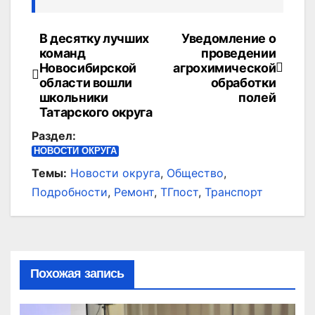
В десятку лучших
Уведомление о
Навигация
команд
проведении
по
Новосибирской
агрохимической
области вошли
обработки
записям
школьники
полей
Татарского округа
Раздел:
НОВОСТИ ОКРУГА
Темы:
Новости округа
,
Общество
,
Подробности
,
Ремонт
,
ТГпост
,
Транспорт
Похожая запись