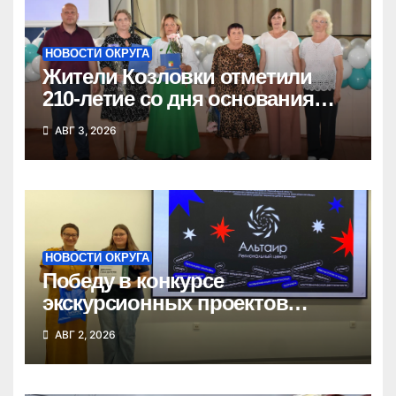
НОВОСТИ ОКРУГА
Жители Козловки отметили
210-летие со дня основания
села
АВГ 3, 2026
НОВОСТИ ОКРУГА
Победу в конкурсе
экскурсионных проектов
одержала школьница из
АВГ 2, 2026
Татарска