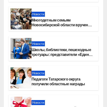
перемена»
Новости
Многодетным семьям
Новосибирской области вручены
сертификаты на приобретение
автомобилей
Новости
Школы, библиотеки, пешеходные
тротуары: представители «Единой
России» контролируют работы на
социальных объектах
Новости
Педагоги Татарского округа
получили областные награды
Новости