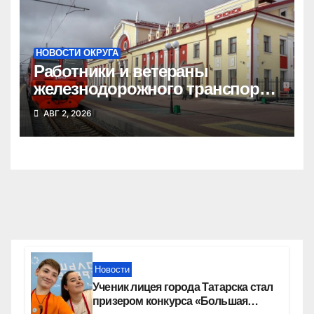
НОВОСТИ ОКРУГА
Работники и ветераны
железнодорожного транспорта
Татарского округа принимают
АВГ 2, 2026
поздравления
Новости
Ученик лицея города Татарска стал
призером конкурса «Большая