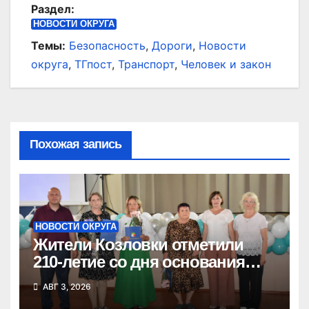
Раздел:
НОВОСТИ ОКРУГА
Темы:
Безопасность
,
Дороги
,
Новости
округа
,
ТГпост
,
Транспорт
,
Человек и закон
Похожая запись
НОВОСТИ ОКРУГА
Жители Козловки отметили
210-летие со дня основания
села
АВГ 3, 2026