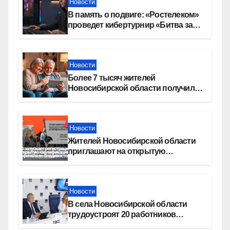
Новости
В память о подвиге: «Ростелеком»
проведет кибертурнир «Битва за
Москву»
Новости
Более 7 тысяч жителей
Новосибирской области получили
увеличение пенсии после 80 лет
Новости
Жителей Новосибирской области
приглашают на открытую
квалификацию премии «КАРДО»
Новости
В села Новосибирской области
трудоустроят 20 работников
культуры