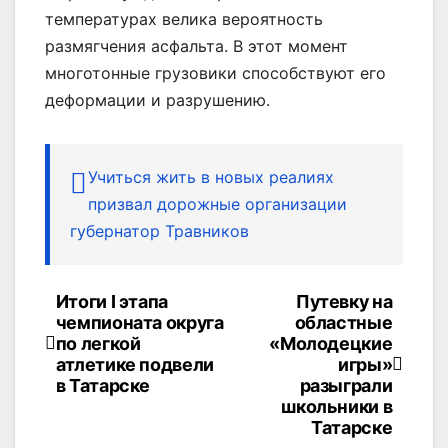
температурах велика вероятность
размягчения асфальта. В этот момент
многотонные грузовики способствуют его
деформации и разрушению.
Учиться жить в новых реалиях
призвал дорожные организации
губернатор Травников
Итоги I этапа
Путевку на
Навигация
чемпионата округа
областные
по
по легкой
«Молодецкие
атлетике подвели
игры»
записям
в Татарске
разыграли
школьники в
Татарске