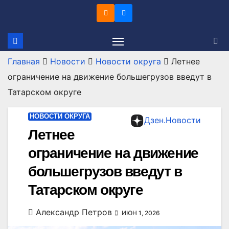
Перейти
к
содержимому
Главная
Новости
Новости округа
Летнее
ограничение на движение большегрузов введут в
Татарском округе
НОВОСТИ ОКРУГА
Дзен.Новости
Летнее
ограничение на движение
большегрузов введут в
Татарском округе
Александр Петров
ИЮН 1, 2026