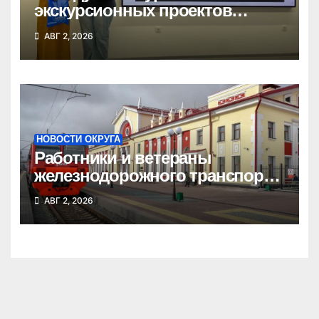
экскурсионных проектов
одержала школьница из
АВГ 2, 2026
Татарска
НОВОСТИ ОКРУГА
Работники и ветераны
железнодорожного транспорта
Татарского округа принимают
АВГ 2, 2026
поздравления