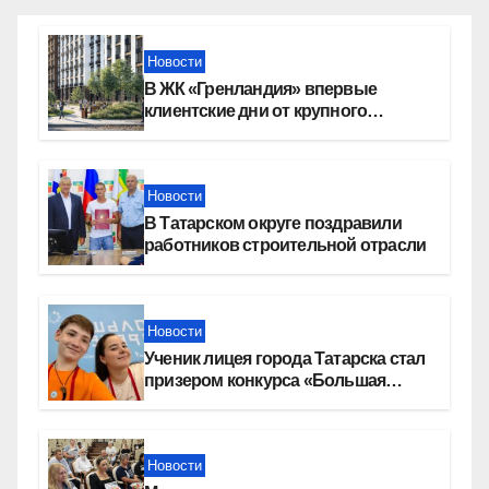
Новости
В ЖК «Гренландия» впервые
клиентские дни от крупного
девелопера — группы компаний
«СОЮЗ»
Новости
В Татарском округе поздравили
работников строительной отрасли
Новости
Ученик лицея города Татарска стал
призером конкурса «Большая
перемена»
Новости