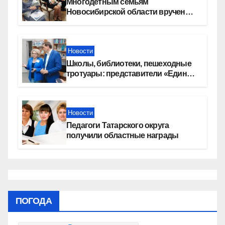
Многодетным семьям
Новосибирской области вручены
сертификаты на приобретение
автомобилей
Новости
Школы, библиотеки, пешеходные
тротуары: представители «Единой
России» контролируют работы на
социальных объектах
Новости
Педагоги Татарского округа
получили областные награды
ПОГОДА