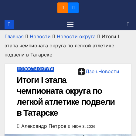
Перейти
к
содержимому
Главная
Новости
Новости округа
Итоги I
этапа чемпионата округа по легкой атлетике
подвели в Татарске
НОВОСТИ ОКРУГА
Дзен.Новости
Итоги I этапа
чемпионата округа по
легкой атлетике подвели
в Татарске
Александр Петров
ИЮН 3, 2026