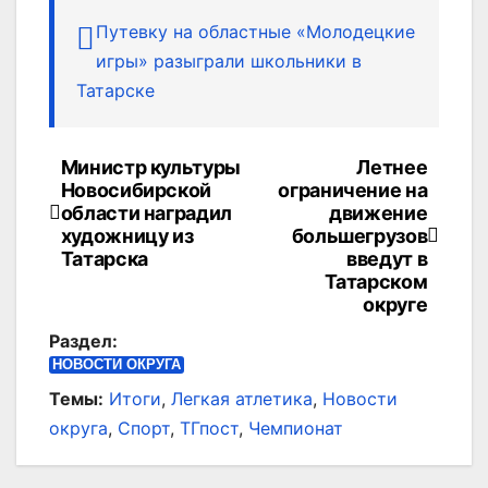
Путевку на областные «Молодецкие
игры» разыграли школьники в
Татарске
Министр культуры
Летнее
Навигация
Новосибирской
ограничение на
по
области наградил
движение
художницу из
большегрузов
записям
Татарска
введут в
Татарском
округе
Раздел:
НОВОСТИ ОКРУГА
Темы:
Итоги
,
Легкая атлетика
,
Новости
округа
,
Спорт
,
ТГпост
,
Чемпионат