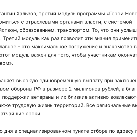
тантин Хальзов, третий модуль программы «Герои Нов
комиться с отраслевыми органами власти, с системой
ством, образованием, транспортом. То, что они услыш
. Третий модуль как раз позволит эти знания применит
главное – это максимальное погружение и знакомство 
этот модуль важен для того, чтобы участникам оконча
вом».
раняет высокую единовременную выплату при заключе
вом обороны РФ в размере 2 миллионов рублей, а бла
 поддержки ветераны и их близкие активно вовлекают
акже трудовую жизнь территорий. Все региональные в
ратчайшие сроки.
 дня в специализированном пункте отбора по адресу г