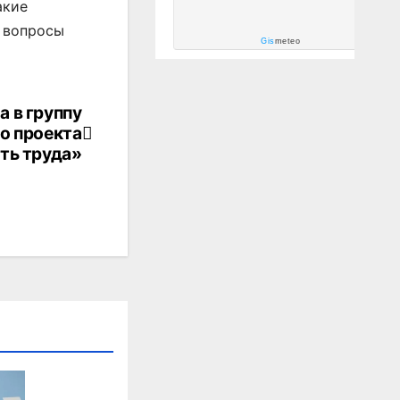
акие
 вопросы
Gis
meteo
 в группу
о проекта
ть труда»