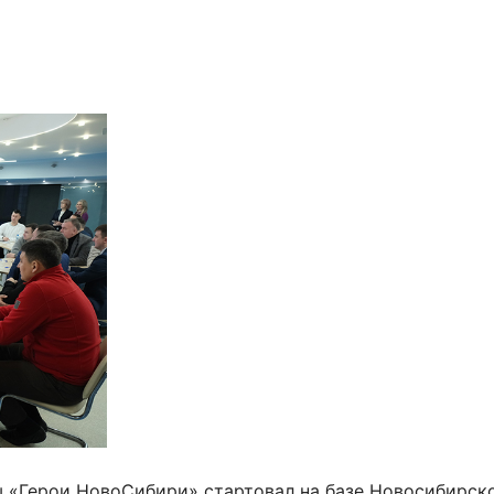
 «Герои НовоСибири» стартовал на базе Новосибирск