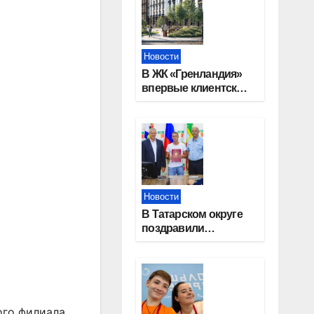
Новости
В ЖК «Гренландия»
впервые клиентские
дни от крупного
девелопера —
группы компаний
«СОЮЗ»
Новости
В Татарском округе
поздравили
работников
строительной
отрасли
ого филиала