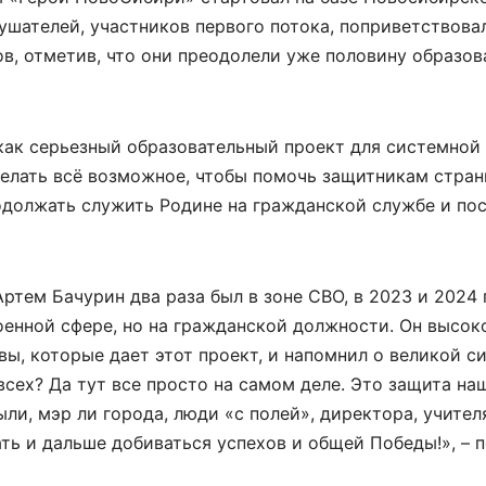
ушателей, участников первого потока, поприветствова
ов, отметив, что они преодолели уже половину образов
ак серьезный образовательный проект для системной
сделать всё возможное, чтобы помочь защитникам стра
одолжать служить Родине на гражданской службе и пос
тем Бачурин два раза был в зоне СВО, в 2023 и 2024 
военной сфере, но на гражданской должности. Он высок
ы, которые дает этот проект, и напомнил о великой с
всех? Да тут все просто на самом деле. Это защита на
ыли, мэр ли города, люди «с полей», директора, учител
ать и дальше добиваться успехов и общей Победы!», – 