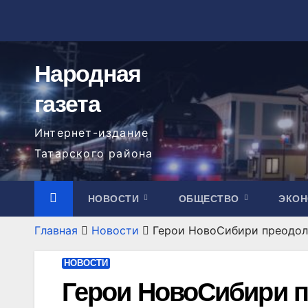
Перейти
к
содержимому
Народная
газета
Интернет-издание
Татарского района
НОВОСТИ
ОБЩЕСТВО
ЭКО
Главная
Новости
Герои НовоСибири преодоле
НОВОСТИ
Герои НовоСибири п