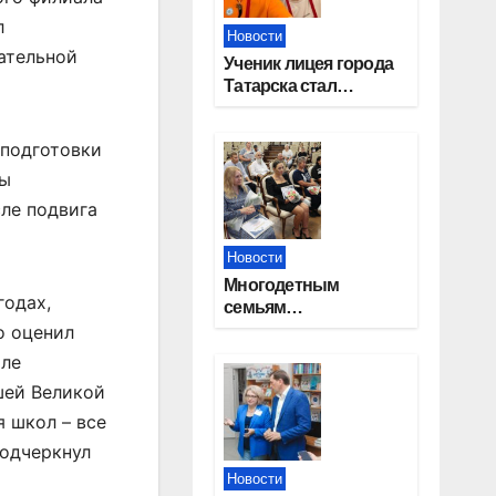
л
Новости
ательной
Ученик лицея города
Татарска стал
призером конкурса
«Большая перемена»
 подготовки
ны
ле подвига
Новости
Многодетным
годах,
семьям
Новосибирской
о оценил
области вручены
иле
сертификаты на
шей Великой
приобретение
автомобилей
я школ – все
подчеркнул
Новости