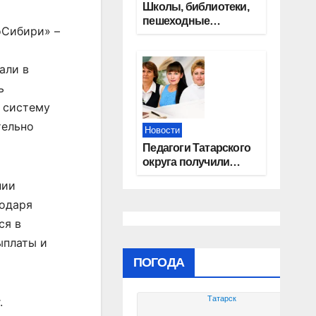
Школы, библиотеки,
пешеходные
оСибири» –
тротуары:
представители
«Единой России»
али в
контролируют
ь
работы на
социальных
в систему
объектах
тельно
Новости
Педагоги Татарского
округа получили
областные награды
нии
годаря
ся в
ыплаты и
ПОГОДА
Татарск
.