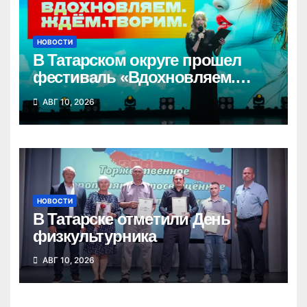
НОВОСТИ
В Татарском округе прошел
фестиваль «Вдохновляем.
Ждём. Творим»
АВГ 10, 2026
НОВОСТИ
В Татарске отметили День
физкультурника
АВГ 10, 2026