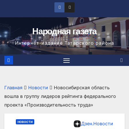
Перейти
к
содержимому
Народная газета
Интернет-издание Татарского района
Главная
Новости
Новосибирская область
вошла в группу лидеров рейтинга федерального
проекта «Производительность труда»
НОВОСТИ
Дзен.Новости