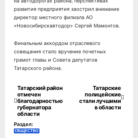
на автодорогах района, перспективах
развития предприятия заострил внимание
директор местного филиала АО
«Новосибирскавтодор» Сергей Мамонтов.
Финальным аккордом отраслевого
совещания стало вручение почетных
грамот главы и Совета депутатов
Татарского района.
Татарский район
Татарские
Навигация
отмечен
полицейские
по
благодарностью
стали лучшими
губернатора
в области
записям
области
Раздел:
ОБЩЕСТВО