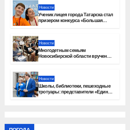
Новости
Ученик лицея города Татарска стал
призером конкурса «Большая
перемена»
Новости
Многодетным семьям
Новосибирской области вручены
сертификаты на приобретение
автомобилей
Новости
Школы, библиотеки, пешеходные
тротуары: представители «Единой
России» контролируют работы на
социальных объектах
ПОГОДА