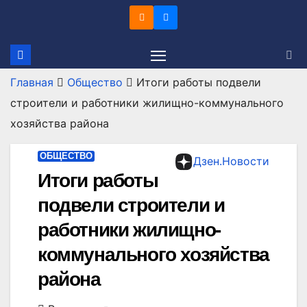
Перейти
к
содержимому
Главная
Общество
Итоги работы подвели
строители и работники жилищно-коммунального
хозяйства района
ОБЩЕСТВО
Дзен.Новости
Итоги работы
подвели строители и
работники жилищно-
коммунального хозяйства
района