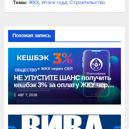
Темы:
ЖКХ
,
Итоги года
,
Строительство
Похожая запись
ОБЩЕСТВО
НЕ УПУСТИТЕ ШАНС получить
кешбэк 3% за оплату ЖКУ через
СБП в «Платосфере»
АВГ 7, 2026