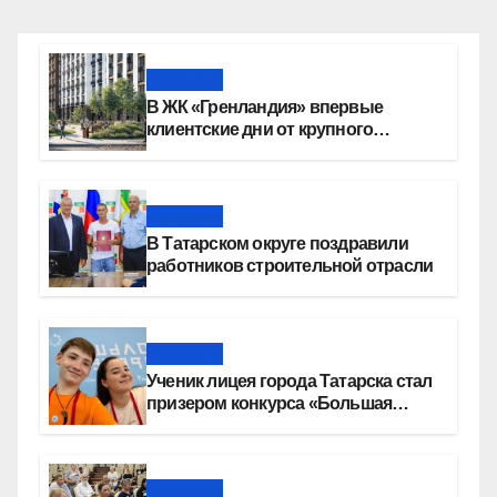
Новости
В ЖК «Гренландия» впервые
клиентские дни от крупного
девелопера — группы компаний
«СОЮЗ»
Новости
В Татарском округе поздравили
работников строительной отрасли
Новости
Ученик лицея города Татарска стал
призером конкурса «Большая
перемена»
Новости