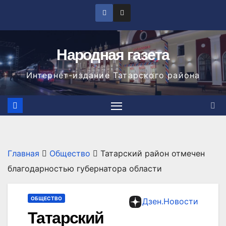
Перейти
к
содержимому
Народная газета
Интернет-издание Татарского района
Главная
Общество
Татарский район отмечен
благодарностью губернатора области
ОБЩЕСТВО
Дзен.Новости
Татарский