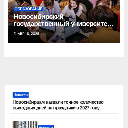
ОБРАЗОВАНИЕ
Новосибирский
государственный университет
победил в федеральном
АВГ 18, 2025
конкурсе стартап-студий
Новости
Новосибирцам назвали точное количество
выходных дней на праздники в 2027 году
Новости