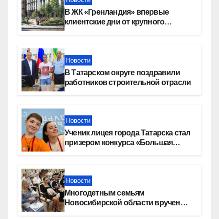
В ЖК «Гренландия» впервые
клиентские дни от крупного
девелопера — группы компаний
«СОЮЗ»
Новости
В Татарском округе поздравили
работников строительной отрасли
Новости
Ученик лицея города Татарска стал
призером конкурса «Большая
перемена»
Новости
Многодетным семьям
Новосибирской области вручены
сертификаты на приобретение