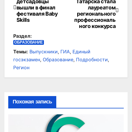
детсадовцы
Татарска стала
по
вышли в финал
лауреатом
фестиваля Bаby
регионального
записям
Skills
профессиональ
ного конкурса
Раздел:
ОБРАЗОВАНИЕ
Темы:
Выпускники
,
ГИА
,
Единый
госэкзамен
,
Образование
,
Подробности
,
Регион
Похожая запись