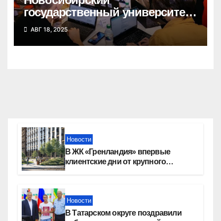
государственный университет
победил в федеральном
АВГ 18, 2025
конкурсе стартап-студий
Новости
В ЖК «Гренландия» впервые
клиентские дни от крупного
девелопера — группы компаний
«СОЮЗ»
Новости
В Татарском округе поздравили