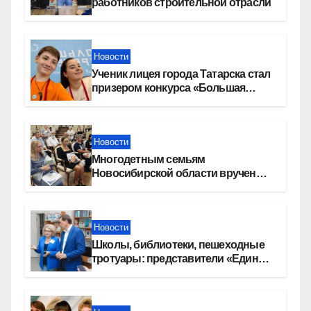
работников строительной отрасли
Новости
Ученик лицея города Татарска стал
призером конкурса «Большая
перемена»
Новости
Многодетным семьям
Новосибирской области вручены
сертификаты на приобретение
автомобилей
Новости
Школы, библиотеки, пешеходные
тротуары: представители «Единой
России» контролируют работы на
социальных объектах