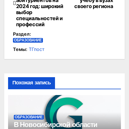
абитуриентов на
учебу в вузах
записям
2024 год: широкий
своего региона
выбор
специальностей и
профессий
Раздел:
ОБРАЗОВАНИЕ
Темы:
ТГпост
Похожая запись
ОБРАЗОВАНИЕ
В Новосибирской области