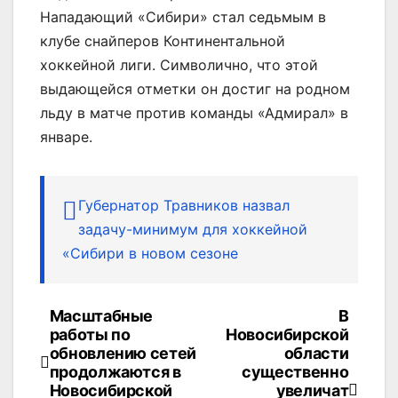
Нападающий «Сибири» стал седьмым в
клубе снайперов Континентальной
хоккейной лиги. Символично, что этой
выдающейся отметки он достиг на родном
льду в матче против команды «Адмирал» в
январе.
Губернатор Травников назвал
задачу-минимум для хоккейной
«Сибири в новом сезоне
Масштабные
В
Навигация
работы по
Новосибирской
по
обновлению сетей
области
продолжаются в
существенно
записям
Новосибирской
увеличат