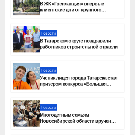
В ЖК «Гренландия» впервые
клиентские дни от крупного
девелопера — группы компаний
«СОЮЗ»
Новости
В Татарском округе поздравили
работников строительной отрасли
Новости
Ученик лицея города Татарска стал
призером конкурса «Большая
перемена»
Новости
Многодетным семьям
Новосибирской области вручены
сертификаты на приобретение
автомобилей