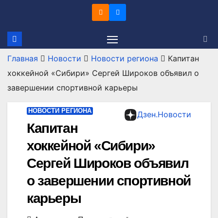
Перейти
к
содержимому
Главная
Новости
Новости региона
Капитан
хоккейной «Сибири» Сергей Широков объявил о
завершении спортивной карьеры
НОВОСТИ РЕГИОНА
Дзен.Новости
Капитан
хоккейной «Сибири»
Сергей Широков объявил
о завершении спортивной
карьеры