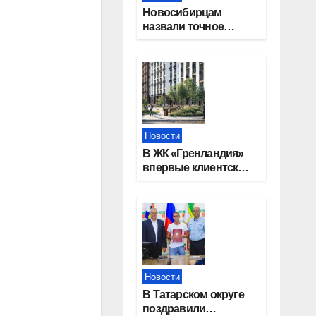
Новосибирцам
назвали точное
количество
выходных дней на
праздники в 2027
году
Новости
В ЖК «Гренландия»
впервые клиентские
дни от крупного
девелопера —
группы компаний
«СОЮЗ»
Новости
В Татарском округе
поздравили