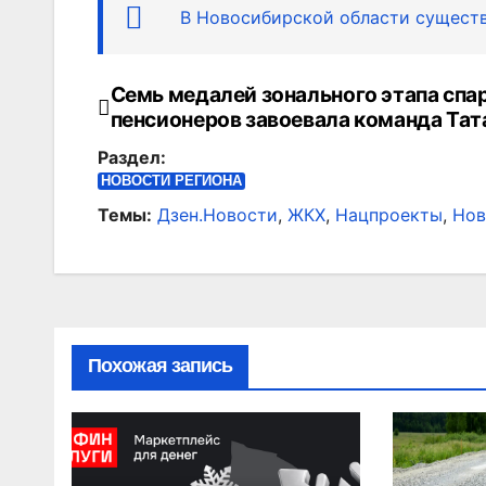
В Новосибирской области существ
Семь медалей зонального этапа сп
Навигация
пенсионеров завоевала команда Тат
по
Раздел:
записям
НОВОСТИ РЕГИОНА
Темы:
Дзен.Новости
,
ЖКХ
,
Нацпроекты
,
Нов
Похожая запись