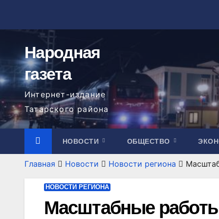
Перейти
к
содержимому
Народная
газета
Интернет-издание
Татарского района
НОВОСТИ
ОБЩЕСТВО
ЭКО
Главная
Новости
Новости региона
Масштаб
НОВОСТИ РЕГИОНА
Масштабные работы