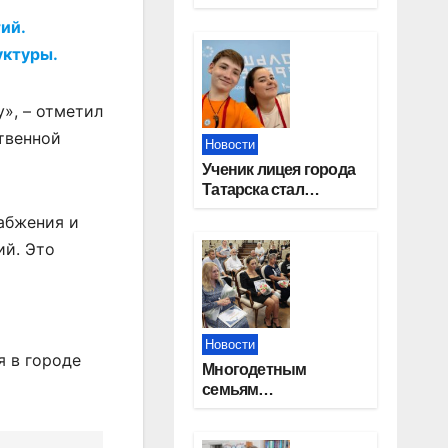
работников
ий.
строительной
отрасли
уктуры.
», – отметил
твенной
Новости
Ученик лицея города
Татарска стал
призером конкурса
абжения и
«Большая перемена»
ий. Это
Новости
я в городе
Многодетным
семьям
Новосибирской
области вручены