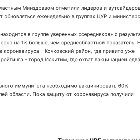
бластным Минздравом отметили лидеров и аутсайдеров
т обновляться еженедельно в группах ЦУР и министерс
 находится в группе уверенных «середняков» с результ
ерно на 1% больше, чем среднеобластной показатель. 
в коронавируса – Кочковский район, где привито уже
 рейтинга – город Искитим, где охват вакцинацией едв
вного иммунитета необходимо вакцинировать 60%
елей области. Пока защиту от коронавируса получили