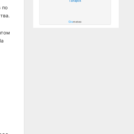
Татарск
 по
тва.
Gis
meteo
атом
На
а