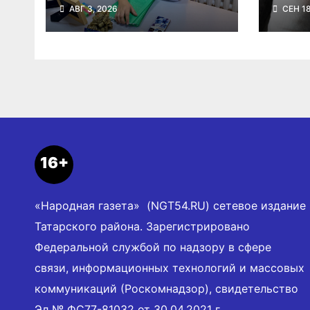
новосибирец
малы
АВГ 3, 2026
СЕН 18
страдает жировой
врач
болезнью печени
16+
«Народная газета» (NGT54.RU) сетевое издание
Татарского района. Зарегистрировано
Федеральной службой по надзору в сфере
связи, информационных технологий и массовых
коммуникаций (Роскомнадзор), свидетельство
Эл № ФС77-81032 от 30.04.2021 г.