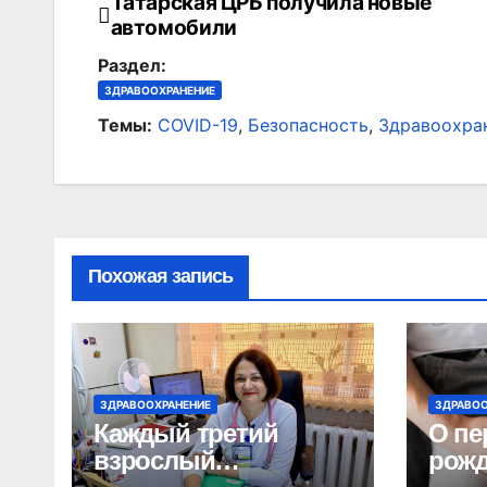
Татарская ЦРБ получила новые
Навигация
автомобили
по
Раздел:
записям
ЗДРАВООХРАНЕНИЕ
Темы:
COVID-19
,
Безопасность
,
Здравоохра
Похожая запись
ЗДРАВООХРАНЕНИЕ
ЗДРАВОО
Каждый третий
О пе
взрослый
рожд