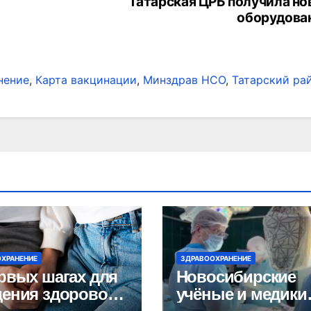
Татарская ЦРБ получила но
оборудова
нение
,
Карта вакцинации
,
Минздрав НСО
,
Татарский ра
ХРАНЕНИЕ
ЗДРАВООХРАНЕНИЕ
рвых шагах для
Новосибирские
ения здорового
учёные и медики