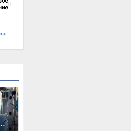
вое
ние
йон