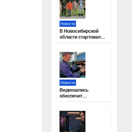
Новости
В Новосибирской
области стартовал
окружной туристский
слет молодежи
Новости
Видеозапись
обеспечит
прозрачность
выборов в Госдуму в
Новосибирской
области