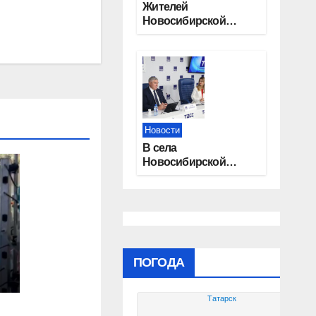
Жителей
Новосибирской
области приглашают
на открытую
квалификацию
премии «КАРДО»
Новости
В села
Новосибирской
области
трудоустроят 20
работников
культуры
ПОГОДА
й
Татарск