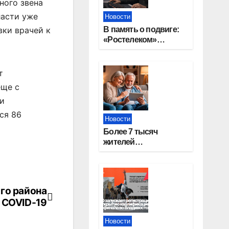
ного звена
ласти уже
Новости
В память о подвиге:
вки врачей к
«Ростелеком»
проведет
кибертурнир «Битва
за Москву»
т
еще с
 и
ся 86
Новости
Более 7 тысяч
жителей
Новосибирской
области получили
увеличение пенсии
после 80 лет
го района
 COVID-19
Новости