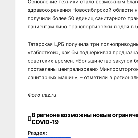
Обновление техники стало возможным благ
здравоохранения Новосибирской области н
получили более 50 единиц санитарного тра
пациентам либо транспортировки людей в б
Татарская ЦРБ получила три полноприводны
«таблеткой», как бы подчеркивая предназна
советских времен. «Большинство закупок б
поставлены централизовано Минпромторгом 
санитарных машин», – отметили в регионал
Фото uaz.ru
В регионе возможны новые ограниче
Навигация
COVID-19
по
Раздел: