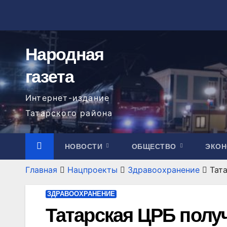
Перейти
к
содержимому
Народная
газета
Интернет-издание
Татарского района
НОВОСТИ
ОБЩЕСТВО
ЭКО
Главная
Нацпроекты
Здравоохранение
Тат
ЗДРАВООХРАНЕНИЕ
Татарская ЦРБ полу