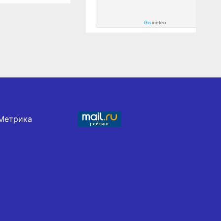
Gis
meteo