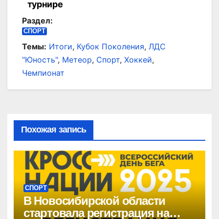
записям
турнире
Раздел:
СПОРТ
Темы:
Итоги
,
Кубок Поколения
,
ЛДС
"Юность"
,
Метеор
,
Спорт
,
Хоккей
,
Чемпионат
Похожая запись
СПОРТ
В Новосибирской области
стартовала регистрация на