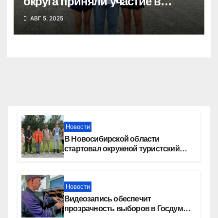
округа приняли участие в
Сибирском марафоне
АВГ 5, 2025
Новости
В Новосибирской области
стартовал окружной туристский
слет молодежи
Новости
Видеозапись обеспечит
прозрачность выборов в Госдуму