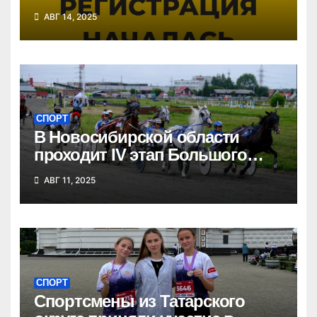
«Кросс нации»
АВГ 14, 2025
СПОРТ
В Новосибирской области
проходит IV этап Большого
Сибирского круга
АВГ 11, 2025
СПОРТ
Спортсмены из Татарского