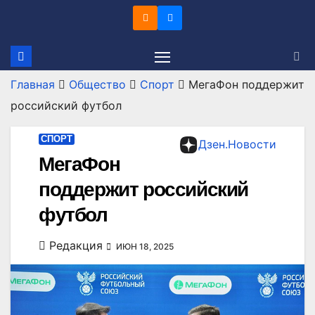
Перейти
к
содержимому
Главная
Общество
Спорт
МегаФон поддержит
российский футбол
СПОРТ
Дзен.Новости
МегаФон
поддержит российский
футбол
Редакция
ИЮН 18, 2025