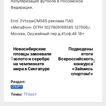
популяризация футбола в Российской
Федерации.
Erid: 2VtzqwCM58S реклама ПАО
«МегаФон» ОГРН 1027809169585 127006,г.
Москва, Оружейный пер.д.41,оф.48 18+
Новосибирские
Подведены
Навигация
пловцы завоевали
итоги
по
золото и серебро
Всероссийского
на чемпионате
конкурса
записям
мира в Сингапуре
«Займись
спортом!»
Раздел:
СПОРТ
Темы:
ТГпост