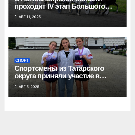
проходит IV этап Большого
Сибирского круга
АВГ 11, 2025
СПОРТ
Спортсмены из Татарского
округа приняли участие в
Сибирском марафоне
АВГ 5, 2025