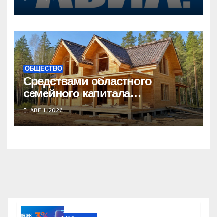
ОБЩЕСТВО
Средствами областного
семейного капитала
воспользовались почти 50
АВГ 1, 2026
тысяч семей