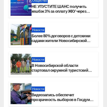
Общество
НЕ УПУСТИТЕ ШАНС получить
кешбэк 3% за оплату ЖКУ через
СБП в «Платосфере»
Новости
Более 80% договоров с детскими
садами жители Новосибирской
области оформили онлайн
Новости
В Новосибирской области
стартовал окружной туристский
слет молодежи
Новости
Видеозапись обеспечит
прозрачность выборов в Госдуму
в Новосибирской области