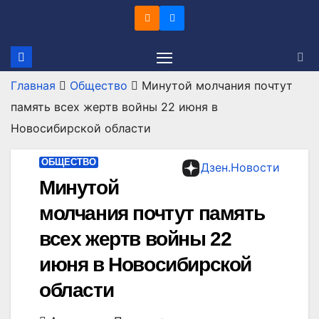
Перейти
к
содержимому
Главная
Общество
Минутой молчания почтут
память всех жертв войны 22 июня в
Новосибирской области
ОБЩЕСТВО
Дзен.Новости
Минутой
молчания почтут память
всех жертв войны 22
июня в Новосибирской
области