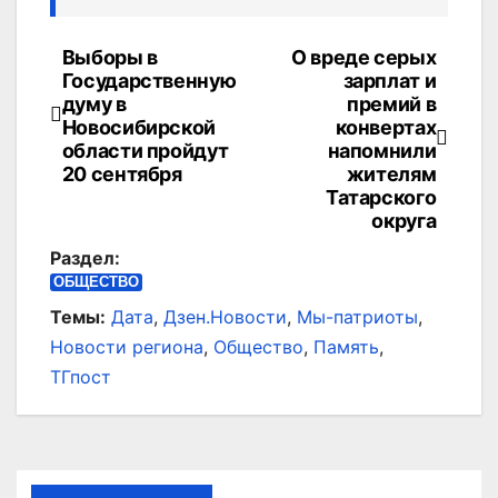
Выборы в
О вреде серых
Навигация
Государственную
зарплат и
по
думу в
премий в
Новосибирской
конвертах
записям
области пройдут
напомнили
20 сентября
жителям
Татарского
округа
Раздел:
ОБЩЕСТВО
Темы:
Дата
,
Дзен.Новости
,
Мы-патриоты
,
Новости региона
,
Общество
,
Память
,
ТГпост