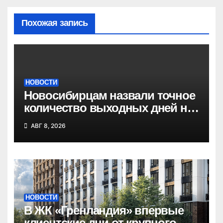
Похожая запись
НОВОСТИ
Новосибирцам назвали точное
количество выходных дней на
праздники в 2027 году
АВГ 8, 2026
НОВОСТИ
В ЖК «Гренландия» впервые
клиентские дни от крупного