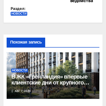
ведомства
Раздел:
НОВОСТИ
Похожая запись
НОВОСТИ
В ЖК «Гренландия» впервые
клиентские дни от крупного
девелопера — группы
АВГ 7, 2026
компаний «СОЮЗ»