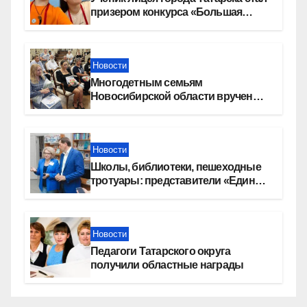
призером конкурса «Большая
перемена»
Новости
Многодетным семьям
Новосибирской области вручены
сертификаты на приобретение
автомобилей
Новости
Школы, библиотеки, пешеходные
тротуары: представители «Единой
России» контролируют работы на
социальных объектах
Новости
Педагоги Татарского округа
получили областные награды