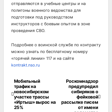
отправляются в учебные центры и на
полигоны военного ведомства для
подготовки под руководством
инструкторов с боевым опытом в зоне
проведения СВО.
Подробнее о воинской службе по контракту
можно узнать по бесплатному номеру
«горячей линии» 117 и на сайте
kontrakt.nso.ru
Мобильный
Роскомнадзор
Навигация
трафик на
предупредил
по
новосибирском
сибиряков о
участке трассы
фейковой
записям
«Иртыш» вырос на
рассылке писем
25%
от имени