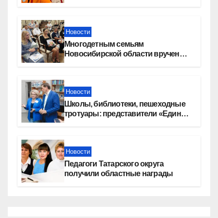
перемена»
Новости
Многодетным семьям
Новосибирской области вручены
сертификаты на приобретение
автомобилей
Новости
Школы, библиотеки, пешеходные
тротуары: представители «Единой
России» контролируют работы на
социальных объектах
Новости
Педагоги Татарского округа
получили областные награды