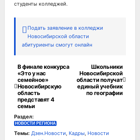
студенты колледжей.
Подать заявление в колледжи
Новосибирской области
абитуриенты смогут онлайн
В финале конкурса
Школьники
Навигация
«Это у нас
Новосибирской
по
семейное»
области получат
Новосибирскую
единый учебник
записям
область
по географии
представят 4
семьи
Раздел:
НОВОСТИ РЕГИОНА
Темы:
Дзен.Новости
,
Кадры
,
Новости