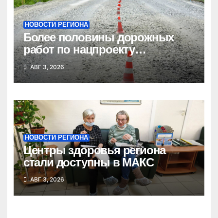
НОВОСТИ РЕГИОНА
Более половины дорожных
работ по нацпроекту
выполнено в Новосибирской
АВГ 3, 2026
области
НОВОСТИ РЕГИОНА
Центры здоровья региона
стали доступны в МАКС
АВГ 3, 2026