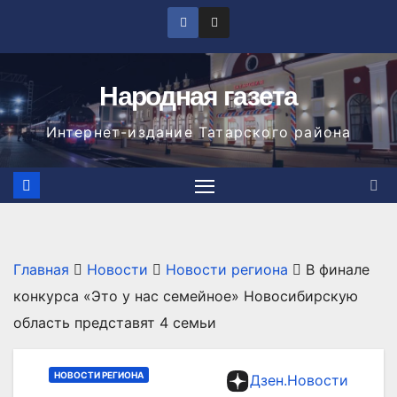
Перейти
к
содержимому
Народная газета
Интернет-издание Татарского района
Главная
Новости
Новости региона
В финале
конкурса «Это у нас семейное» Новосибирскую
область представят 4 семьи
НОВОСТИ РЕГИОНА
Дзен.Новости