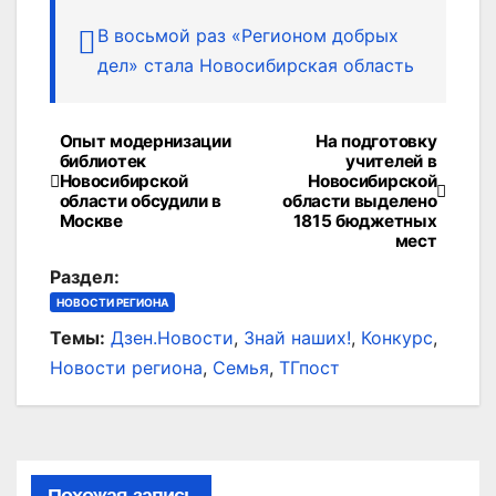
В восьмой раз «Регионом добрых
дел» стала Новосибирская область
Опыт модернизации
На подготовку
Навигация
библиотек
учителей в
Новосибирской
Новосибирской
по
области обсудили в
области выделено
Москве
1815 бюджетных
записям
мест
Раздел:
НОВОСТИ РЕГИОНА
Темы:
Дзен.Новости
,
Знай наших!
,
Конкурс
,
Новости региона
,
Семья
,
ТГпост
Похожая запись