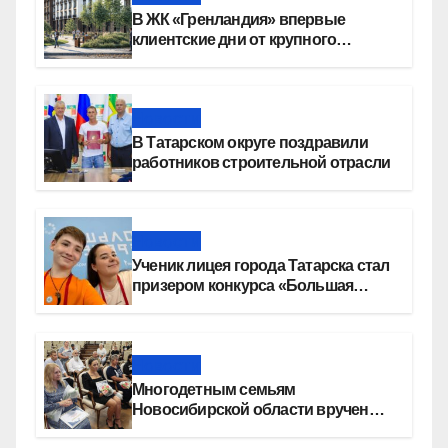
В ЖК «Гренландия» впервые
клиентские дни от крупного
девелопера — группы компаний
«СОЮЗ»
Новости
В Татарском округе поздравили
работников строительной отрасли
Новости
Ученик лицея города Татарска стал
призером конкурса «Большая
перемена»
Новости
Многодетным семьям
Новосибирской области вручены
сертификаты на приобретение