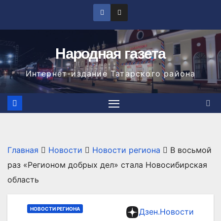
Перейти
к
содержимому
Народная газета
Интернет-издание Татарского района
Главная
Новости
Новости региона
В восьмой
раз «Регионом добрых дел» стала Новосибирская
область
НОВОСТИ РЕГИОНА
Дзен.Новости