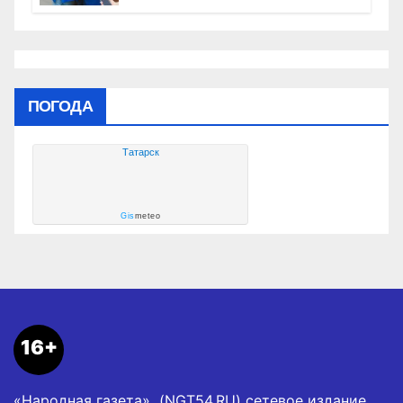
России» контролируют работы на
социальных объектах
ПОГОДА
Татарск
Gis
meteo
16+
«Народная газета» (NGT54.RU) сетевое издание