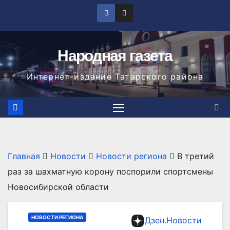
Перейти
к
содержимому
Народная газета
Интернет-издание Татарского района
Главная
Новости
Новости региона
В третий
раз за шахматную корону поспорили спортсмены
Новосибирской области
НОВОСТИ РЕГИОНА
Дзен.Новости