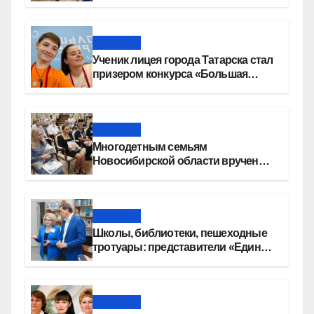
Новости
Ученик лицея города Татарска стал
призером конкурса «Большая
перемена»
Новости
Многодетным семьям
Новосибирской области вручены
сертификаты на приобретение
автомобилей
Новости
Школы, библиотеки, пешеходные
тротуары: представители «Единой
России» контролируют работы на
социальных объектах
Новости