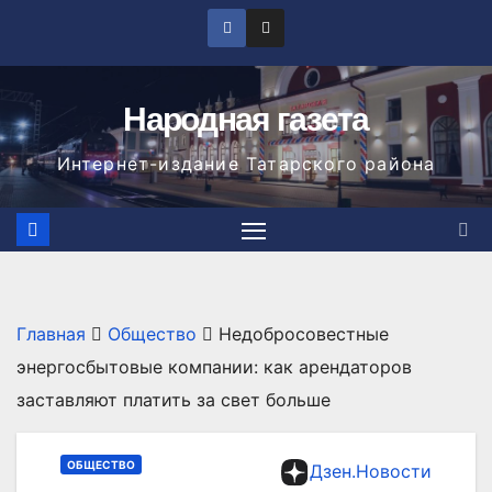
Перейти
к
содержимому
Народная газета
Интернет-издание Татарского района
Главная
Общество
Недобросовестные
энергосбытовые компании: как арендаторов
заставляют платить за свет больше
ОБЩЕСТВО
Дзен.Новости