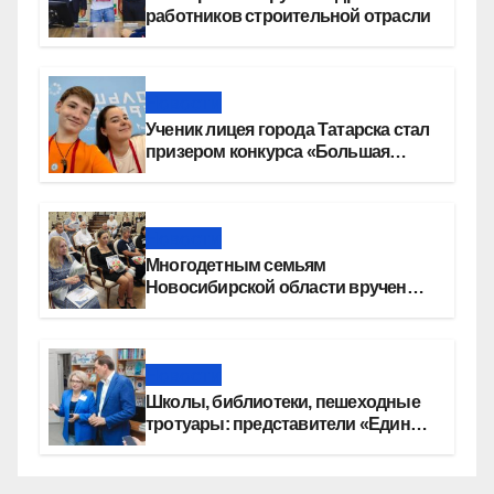
работников строительной отрасли
Новости
Ученик лицея города Татарска стал
призером конкурса «Большая
перемена»
Новости
Многодетным семьям
Новосибирской области вручены
сертификаты на приобретение
автомобилей
Новости
Школы, библиотеки, пешеходные
тротуары: представители «Единой
России» контролируют работы на
социальных объектах