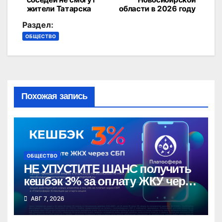
жители Татарска
области в 2026 году
записям
Раздел:
ОБЩЕСТВО
Похожая запись
ОБЩЕСТВО
НЕ УПУСТИТЕ ШАНС получить
кешбэк 3% за оплату ЖКУ через
СБП в «Платосфере»
АВГ 7, 2026