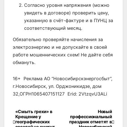
Согласно уровня напряжения (можно
увидеть в договоре) проверить цену,
указанную в счёт-фактуре и в ПУНЦ за
соответствующий месяц.
Обязательно проверяйте начисления за
электроэнергию и не допускайте в своей
работе мошеннических схем! Не дайте себя
обмануть.
16+ Реклама АО “Новосибирскэнергосбыт”,
г.Новосибирск, ул. Орджоникидзе, дом
32,ОГРН1065407151127 Erid: 2VtzqvU3ALi
«Смыть грехи» в
Новый
Навигация
Крещение у
профессиональный
географических
праздник отметят в
по
соседей не смогут
Новосибирской