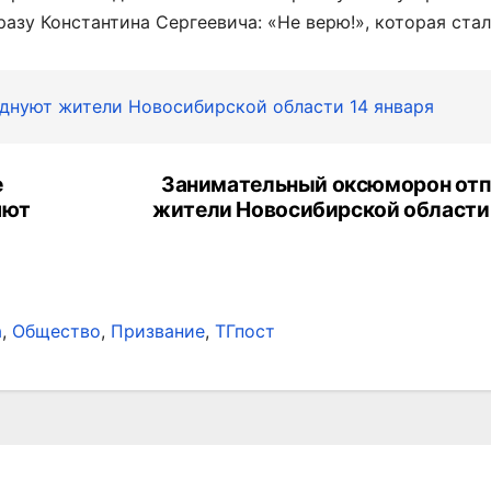
азу Константина Сергеевича: «Не верю!», которая стал
днуют жители Новосибирской области 14 января
е
Занимательный оксюморон от
яют
жители Новосибирской области 
а
,
Общество
,
Призвание
,
ТГпост