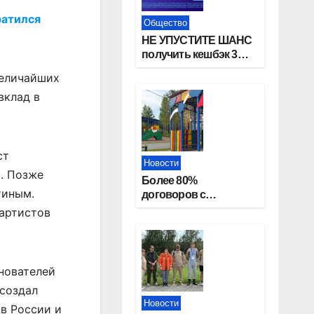
ратился
Общество
НЕ УПУСТИТЕ ШАНС
получить кешбэк 3%
за оплату ЖКУ через
величайших
СБП в «Платосфере»
вклад в
ст
Новости
. Позже
Более 80%
тиным.
договоров с
детскими садами
 артистов
жители
Новосибирской
области оформили
онлайн
снователей
создал
Новости
в России и