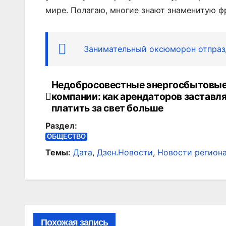
мире. Полагаю, многие знают знаменитую фр
Занимательный оксюморон отпраз
Недобросовестные энергосбытовы
Навигация
компании: как арендаторов заставл
по
платить за свет больше
Раздел:
записям
ОБЩЕСТВО
Темы:
Дата
,
Дзен.Новости
,
Новости регион
Похожая запись