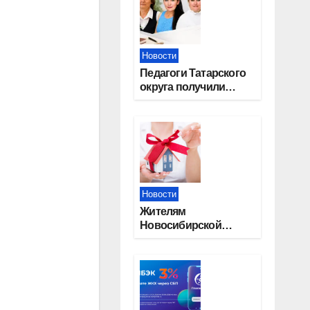
Новости
Педагоги Татарского
округа получили
областные награды
Новости
Жителям
Новосибирской
области напомнили,
почему важно
оформить право
собственности на
квартиру