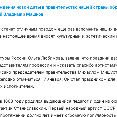
еждения новой даты в правительство нашей страны об
ей Владимир Машков.
к станет отличным поводом еще раз вспомнить наших 
в настоящее время вносят культурный и эстетический 
уры России Ольга Любимова, заявив, что праздник да
дставителям профессии и «сказать спасибо артистам»
исано председателем правительства Михаилом Мишус
жегодно отмечаться 17 января. Он стал праздником для
ых исполнителей.
ь в 1863 году родился выдающийся педагог и один из о
тантин Станиславский. Первый народный артист СССР 
 протяжении долгих лет имеет огромную популярность 