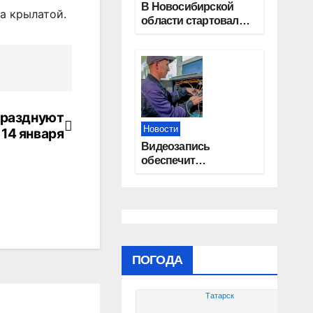
В Новосибирской
а крылатой.
области стартовал
окружной туристский
слет молодежи
празднуют
Новости
14 января
Видеозапись
обеспечит
прозрачность
выборов в Госдуму в
Новосибирской
области
ПОГОДА
Татарск