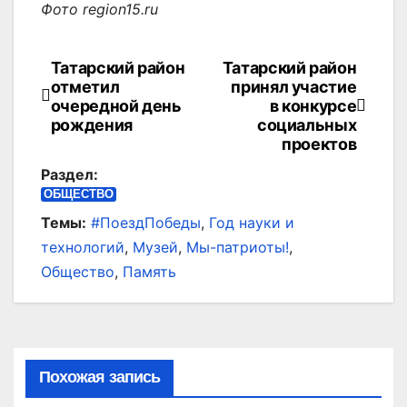
Фото region15.ru
Татарский район
Татарский район
Навигация
отметил
принял участие
по
очередной день
в конкурсе
рождения
социальных
записям
проектов
Раздел:
ОБЩЕСТВО
Темы:
#ПоездПобеды
,
Год науки и
технологий
,
Музей
,
Мы-патриоты!
,
Общество
,
Память
Похожая запись