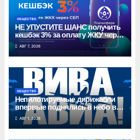
ОБЩЕСТВО
НЕ УПУСТИТЕ ШАНС получить
кешбэк 3% за оплату ЖКУ через
СБП в «Платосфере»
АВГ 7, 2026
ОБЩЕСТВО
Непилотируемые дирижабли
впервые поднялись в небо в
Новосибирской области
АВГ 1, 2026