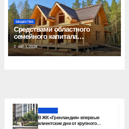
ОБЩЕСТВО
Средствами областного
семейного капитала
воспользовались почти 50
АВГ 1, 2026
тысяч семей
Новости
В ЖК «Гренландия» впервые
клиентские дни от крупного