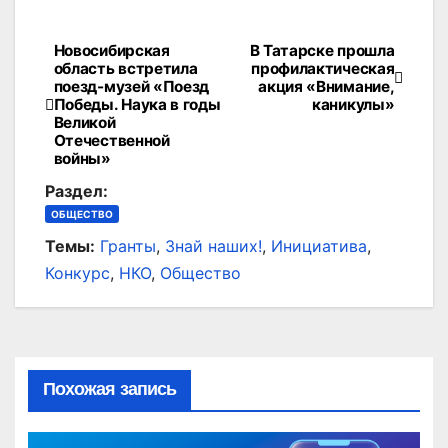
Новосибирская
В Татарске прошла
Навигация
область встретила
профилактическая
поезд-музей «Поезд
акция «Внимание,
по
Победы. Наука в годы
каникулы»
Великой
записям
Отечественной
войны»
Раздел:
ОБЩЕСТВО
Темы:
Гранты
,
Знай наших!
,
Инициатива
,
Конкурс
,
НКО
,
Общество
Похожая запись