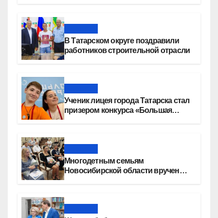
девелопера — группы компаний
«СОЮЗ»
Новости
В Татарском округе поздравили
работников строительной отрасли
Новости
Ученик лицея города Татарска стал
призером конкурса «Большая
перемена»
Новости
Многодетным семьям
Новосибирской области вручены
сертификаты на приобретение
автомобилей
Новости