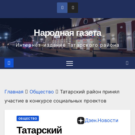
Перейти
к
содержимому
Народная газета
Интернет-издание Татарского района
Главная
Общество
Татарский район принял
участие в конкурсе социальных проектов
ОБЩЕСТВО
Дзен.Новости
Татарский