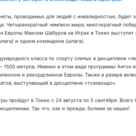
анеты, проводимых для людей с инвалидностью, будет
рца. Четырехкратный чемпион мира, многократный побе
н Европы Максим Шабуров на Играх в Токио выступит 
шпага) и одном командном (шпага).
дународного класса по спорту слепых в дисциплине «ле
 – 1500 метров. Именно в этом виде программы Антон 
мпионом и рекордсменом Европы. Также в резерв вкл
матов, выступающий в дисциплине «тхэквондо».
ры пройдут в Токио с 24 августа по 5 сентября. Всего 
сциплинам. Так что, как и прежде, болеем за наших!