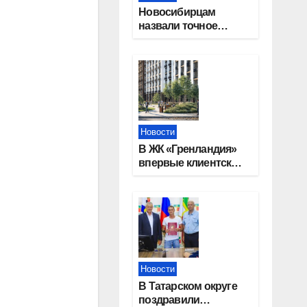
Новосибирцам
назвали точное
количество
выходных дней на
праздники в 2027
году
Новости
В ЖК «Гренландия»
впервые клиентские
дни от крупного
девелопера —
группы компаний
«СОЮЗ»
Новости
В Татарском округе
поздравили