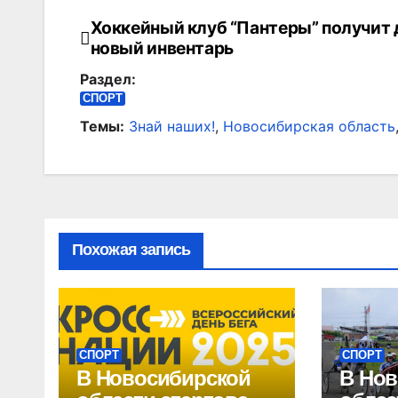
Хоккейный клуб “Пантеры” получит 
Навигация
новый инвентарь
по
Раздел:
записям
СПОРТ
Темы:
Знай наших!
,
Новосибирская область
Похожая запись
СПОРТ
СПОРТ
В Новосибирской
В Нов