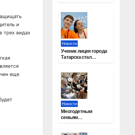
работников
строительной
отрасли
 защищать
дитель и
в трех видах
Новости
Ученик лицея города
Татарска стал
гкая
призером конкурса
является
«Большая перемена»
ючен еще
будет
Новости
Многодетным
семьям
Новосибирской
области вручены