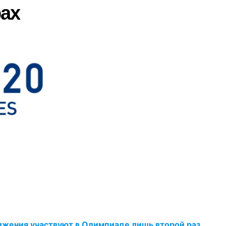
ах
ижения участвуют в Олимпиаде лишь второй раз.