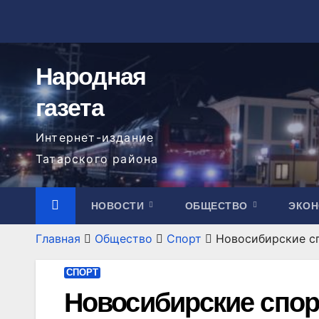
Перейти
к
содержимому
Народная
газета
Интернет-издание
Татарского района
НОВОСТИ
ОБЩЕСТВО
ЭКО
Главная
Общество
Спорт
Новосибирские с
СПОРТ
Новосибирские спор