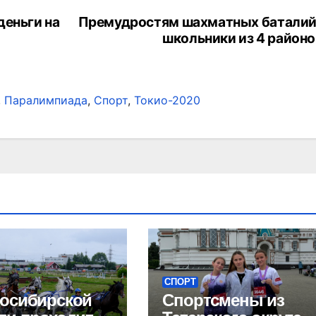
деньги на
Премудростям шахматных баталий
школьники из 4 районо
,
Паралимпиада
,
Спорт
,
Токио-2020
СПОРТ
осибирской
Спортсмены из