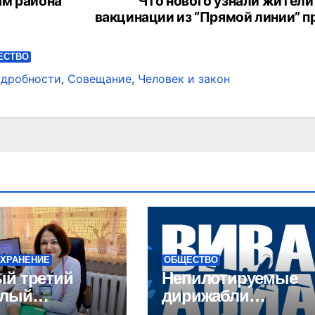
ям района
Что нового узнали жители
вакцинации из “Прямой линии” п
ЕСТВО
дробности
,
Совещание
,
Человек и закон
ХРАНЕНИЕ
ОБЩЕСТВО
й третий
Непилотируемые
слый
дирижабли
сибирец
впервые поднялис