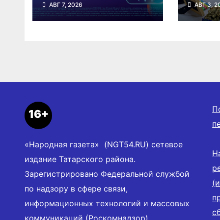
АВГ 7, 2026
АВГ 3, 2
оплату ЖКУ через
страд
СБП в
болез
«Платосфере»
П
16+
п
«Народная газета» (NGT54.RU) сетевое
Н
издание Татарского района.
р
Зарегистрировано Федеральной службой
(
по надзору в сфере связи,
п
информационных технологий и массовых
с
коммуникаций (Роскомнадзор),