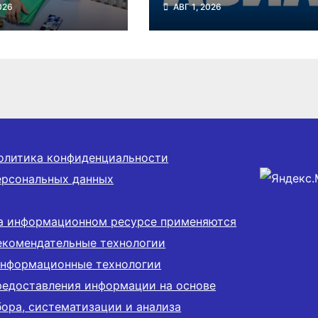
026
АВГ 1, 2026
ает жировой
в небо в
нью печени
Новосибирской
области
олитика конфиденциальности
ерсональных данных
а информационном ресурсе применяются
екомендательные технологии
информационные технологии
редоставления информации на основе
бора, систематизации и анализа