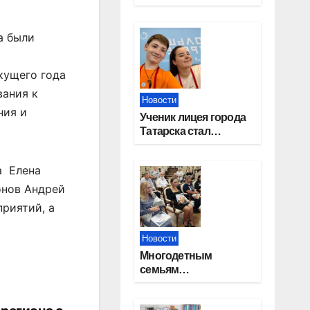
работников
строительной
отрасли
а были
кущего года
вания к
Новости
ния и
Ученик лицея города
Татарска стал
призером конкурса
«Большая перемена»
а Елена
онов Андрей
риятий, а
Новости
Многодетным
семьям
Новосибирской
области вручены