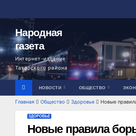
Перейти
к
содержимому
Народная
газета
Интернет-издание
Татарского района
НОВОСТИ
ОБЩЕСТВО
ЭКО
Главная
Общество
Здоровье
Новые правила
ЗДОРОВЬЕ
Новые правила борь