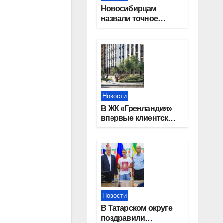
Новосибирцам
назвали точное
количество
выходных дней на
праздники в 2027
году
Новости
В ЖК «Гренландия»
впервые клиентские
дни от крупного
девелопера —
группы компаний
«СОЮЗ»
Новости
В Татарском округе
поздравили
.