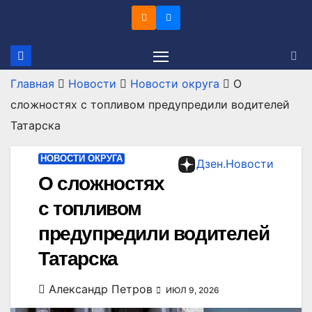
Перейти
к
содержимому
Главная
Новости
Новости округа
О
сложностях с топливом предупредили водителей
Татарска
НОВОСТИ ОКРУГА
Дзен.Новости
О сложностях
с топливом
предупредили водителей
Татарска
Александр Петров
ИЮЛ 9, 2026