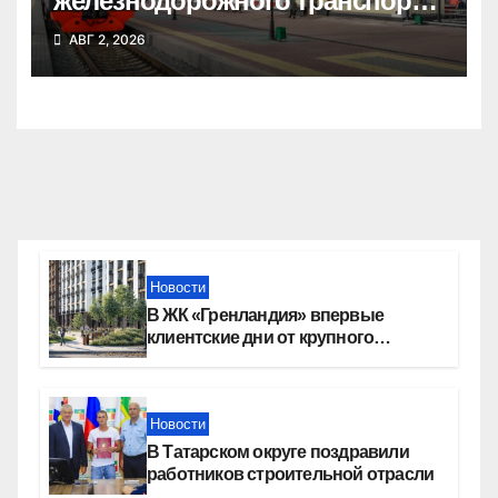
железнодорожного транспорта
Татарского округа принимают
АВГ 2, 2026
поздравления
Новости
В ЖК «Гренландия» впервые
клиентские дни от крупного
девелопера — группы компаний
«СОЮЗ»
Новости
В Татарском округе поздравили
работников строительной отрасли