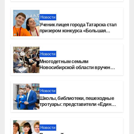
Новости
Ученик лицея города Татарска стал
призером конкурса «Большая
перемена»
Новости
Многодетным семьям
Новосибирской области вручены
сертификаты на приобретение
автомобилей
Новости
Школы, библиотеки, пешеходные
тротуары: представители «Единой
России» контролируют работы на
социальных объектах
Новости