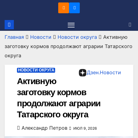
Перейти
к
содержимому
Главная
Новости
Новости округа
Активную
заготовку кормов продолжают аграрии Татарского
округа
НОВОСТИ ОКРУГА
Дзен.Новости
Активную
заготовку кормов
продолжают аграрии
Татарского округа
Александр Петров
ИЮЛ 9, 2026