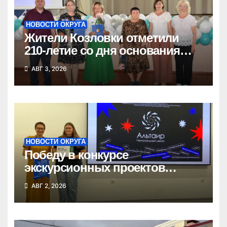
НОВОСТИ ОКРУГА
Жители Козловки отметили
210-летие со дня основания
села
АВГ 3, 2026
НОВОСТИ ОКРУГА
Победу в конкурсе
экскурсионных проектов
одержала школьница из
АВГ 2, 2026
Татарска