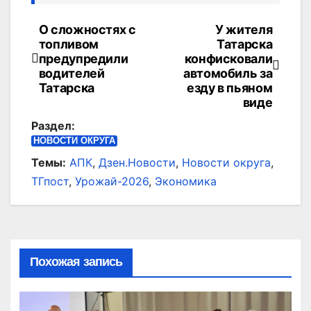
О сложностях с
У жителя
Навигация
топливом
Татарска
по
предупредили
конфисковали
водителей
автомобиль за
записям
Татарска
езду в пьяном
виде
Раздел:
НОВОСТИ ОКРУГА
Темы:
АПК
,
Дзен.Новости
,
Новости округа
,
ТГпост
,
Урожай-2026
,
Экономика
Похожая запись