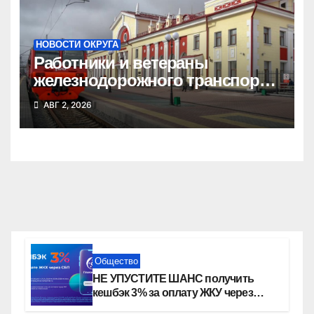
НОВОСТИ ОКРУГА
Работники и ветераны
железнодорожного транспорта
Татарского округа принимают
АВГ 2, 2026
поздравления
Общество
НЕ УПУСТИТЕ ШАНС получить
кешбэк 3% за оплату ЖКУ через
СБП в «Платосфере»