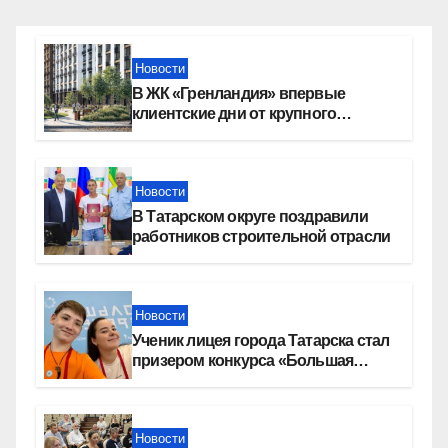
Новости
В ЖК «Гренландия» впервые
клиентские дни от крупного
девелопера — группы компаний
«СОЮЗ»
Новости
В Татарском округе поздравили
работников строительной отрасли
Новости
Ученик лицея города Татарска стал
призером конкурса «Большая
перемена»
Новости