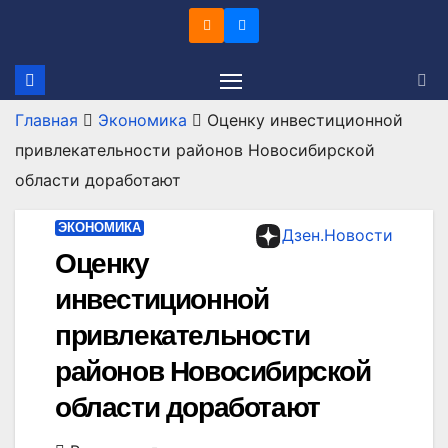
Перейти
к
содержимому
Главная
Экономика
Оценку инвестиционной
привлекательности районов Новосибирской
области доработают
ЭКОНОМИКА
Дзен.Новости
Оценку
инвестиционной
привлекательности
районов Новосибирской
области доработают