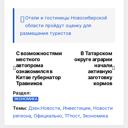
Отели и гостиницы Новосибирской
области пройдут оценку для
размещения туристов
С возможностями
В Татарском
Навигация
местного
округе аграрии
по
автопрома
начали
ознакомился в
активную
записям
Китае губернатор
заготовку
Травников
кормов
Раздел:
ЭКОНОМИКА
Темы:
Дзен.Новости
,
Инвестиции
,
Новости
региона
,
Официально
,
ТГпост
,
Экономика