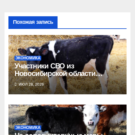
Похожая запись
ЭКОНОМИКА
Участники СВО из
Новосибирской области
получат гранты на развитие
ИЮЛ 28, 2026
агробизнеса
ЭКОНОМИКА