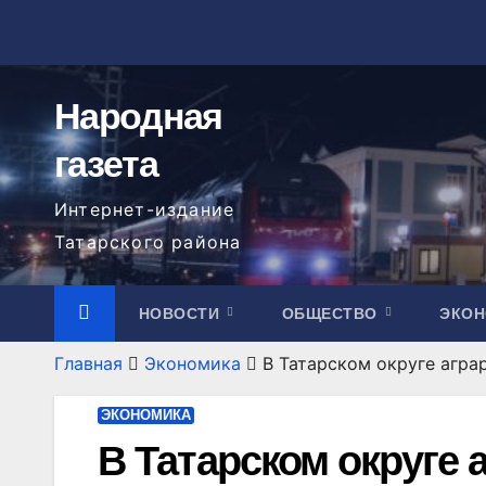
Перейти
к
содержимому
Народная
газета
Интернет-издание
Татарского района
НОВОСТИ
ОБЩЕСТВО
ЭКО
Главная
Экономика
В Татарском округе агра
ЭКОНОМИКА
В Татарском округе 