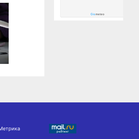
Gis
meteo
в