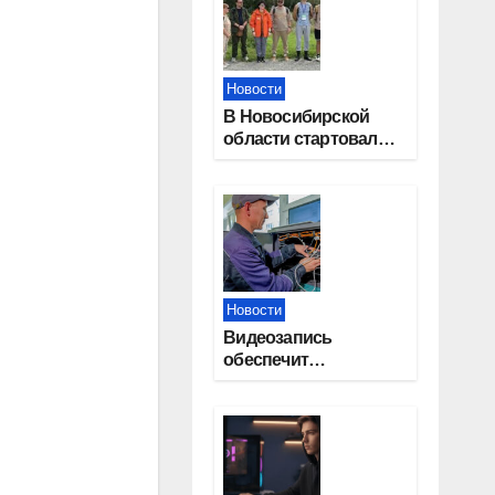
Новости
В Новосибирской
области стартовал
окружной туристский
слет молодежи
Новости
Видеозапись
обеспечит
прозрачность
выборов в Госдуму в
Новосибирской
области