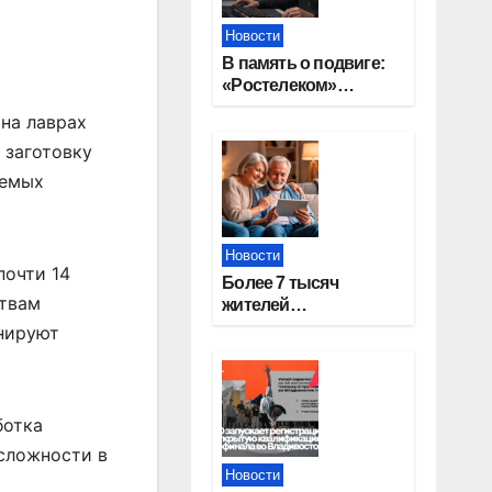
Новости
В память о подвиге:
«Ростелеком»
проведет
на лаврах
кибертурнир «Битва
 заготовку
за Москву»
аемых
Новости
почти 14
Более 7 тысяч
ствам
жителей
Новосибирской
анируют
области получили
увеличение пенсии
после 80 лет
ботка
 сложности в
Новости