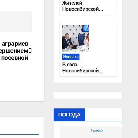
Жителей
Новосибирской
области приглашают
на открытую
квалификацию
премии «КАРДО»
 аграриев
вершением
посевной
Новости
В села
Новосибирской
области
трудоустроят 20
работников
культуры
ПОГОДА
Татарск