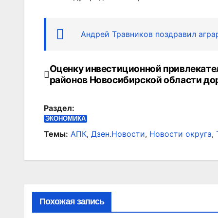
Андрей Травников поздравил агра
Оценку инвестиционной привлекате
Навигация
районов Новосибирской области д
по
Раздел:
записям
ЭКОНОМИКА
Темы:
АПК
,
Дзен.Новости
,
Новости округа
,
Похожая запись