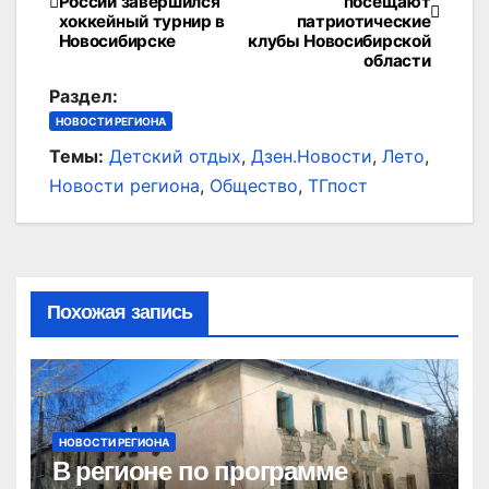
России завершился
посещают
по
хоккейный турнир в
патриотические
Новосибирске
клубы Новосибирской
записям
области
Раздел:
НОВОСТИ РЕГИОНА
Темы:
Детский отдых
,
Дзен.Новости
,
Лето
,
Новости региона
,
Общество
,
ТГпост
Похожая запись
НОВОСТИ РЕГИОНА
В регионе по программе