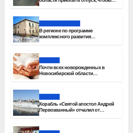
области приехал в отпуск, чтобы
создать семью
Новости региона
В регионе по программе
комплексного развития
территорий построят более 8,4
миллиона квадратных метров
жилья
Новости
Почти всех новорожденных в
Новосибирской области
прикладывают к груди сразу после
рождения
Новости
Корабль «Святой апостол Андрей
Первозванный» отчалил от
набережной Новосибирска