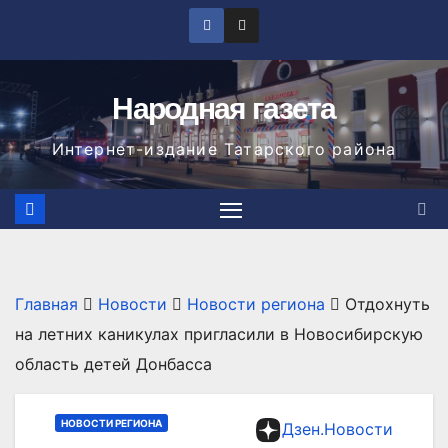
Перейти
к
содержимому
Народная газета
Интернет-издание Татарского района
Главная
Новости
Новости региона
Отдохнуть
на летних каникулах пригласили в Новосибирскую
область детей Донбасса
НОВОСТИ РЕГИОНА
Дзен.Новости