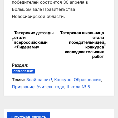
победителей состоится 30 апреля в
Большом зале Правительства
Новосибирской области.
Татарские детсады
Татарская школьница
Навигация
стали
стала
всероссийскими
победительницей
по
«Лидерами»
конкурса
исследовательских
записям
работ
Раздел:
ОБРАЗОВАНИЕ
Темы:
Знай наших!
,
Конкурс
,
Образование
,
Призвание
,
Учитель года
,
Школа № 5
Похожая запись