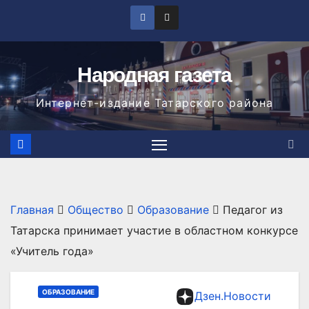
Перейти
к
содержимому
Народная газета
Интернет-издание Татарского района
Главная
Общество
Образование
Педагог из
Татарска принимает участие в областном конкурсе
«Учитель года»
ОБРАЗОВАНИЕ
Дзен.Новости