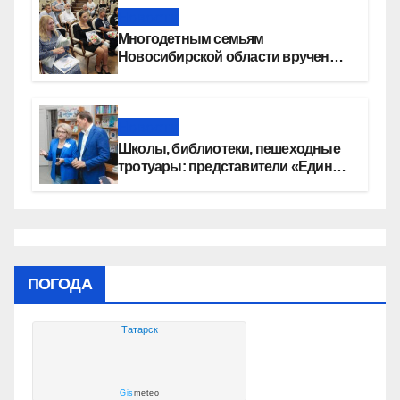
Новости
Многодетным семьям
Новосибирской области вручены
сертификаты на приобретение
автомобилей
Новости
Школы, библиотеки, пешеходные
тротуары: представители «Единой
России» контролируют работы на
социальных объектах
ПОГОДА
Татарск
Gis
meteo