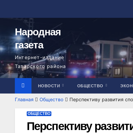
Перейти
к
содержимому
Народная
газета
Интернет-издание
Татарского района
НОВОСТИ
ОБЩЕСТВО
ЭКО
Главная
Общество
Перспективу развития спо
ОБЩЕСТВО
Перспективу развит