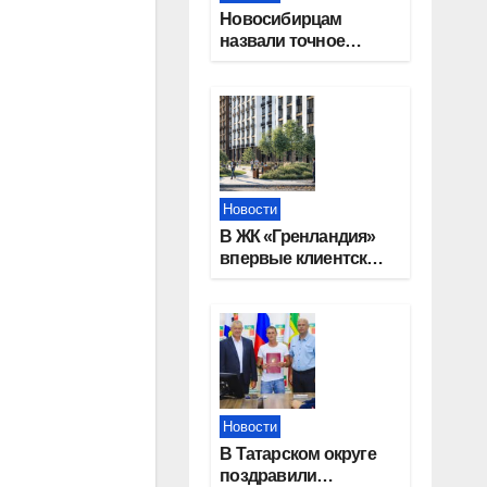
Новосибирцам
назвали точное
количество
выходных дней на
праздники в 2027
году
Новости
В ЖК «Гренландия»
впервые клиентские
дни от крупного
девелопера —
группы компаний
«СОЮЗ»
Новости
В Татарском округе
поздравили