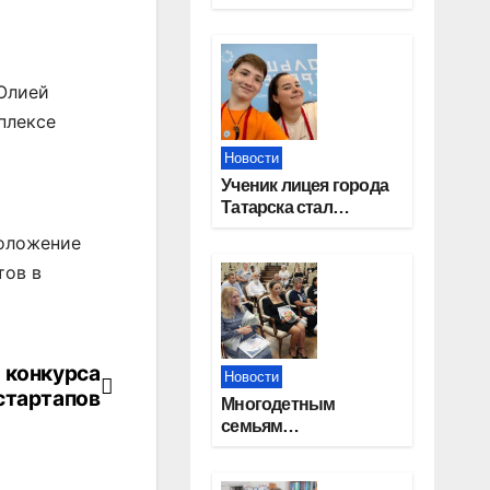
работников
строительной
отрасли
Юлией
плексе
Новости
Ученик лицея города
Татарска стал
призером конкурса
положение
«Большая перемена»
тов в
 конкурса
Новости
стартапов
Многодетным
семьям
Новосибирской
области вручены