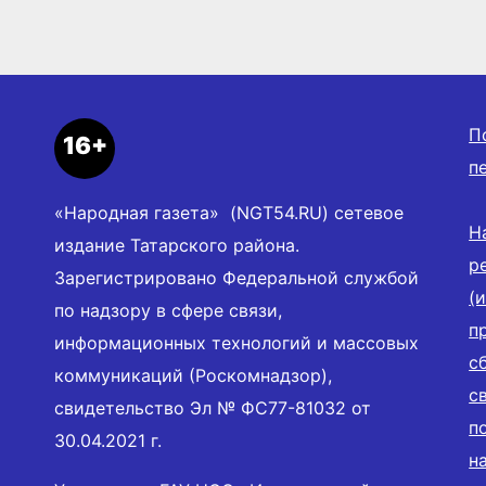
П
16+
п
«Народная газета» (NGT54.RU) сетевое
Н
издание Татарского района.
р
Зарегистрировано Федеральной службой
(
по надзору в сфере связи,
п
информационных технологий и массовых
с
коммуникаций (Роскомнадзор),
с
свидетельство Эл № ФС77-81032 от
п
30.04.2021 г.
н