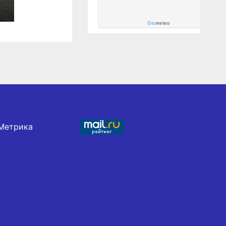
Gis
meteo