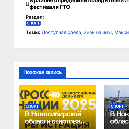
В районе определили победителей Л
Навигация
фестиваля ГТО
по
Раздел:
записям
СПОРТ
Темы:
Доступная среда
,
Знай наших!
,
Макси
Похожая запись
СПОРТ
СПОРТ
В Новосибирской
В Нов
области стартовала
облас
регистрация на
этап 