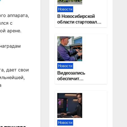
Новости
го аппарата,
В Новосибирской
области стартовал
лся с
окружной туристский
ой арене.
слет молодежи
 наградам
Новости
а, дает свои
Видеозапись
сильнейшей,
обеспечит
прозрачность
а
выборов в Госдуму в
Новосибирской
области
Новости