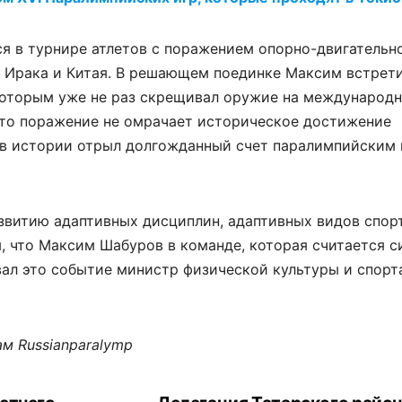
я в турнире атлетов с поражением опорно-двигательно
 Ирака и Китая. В решающем поединке Максим встрети
которым уже не раз скрещивал оружие на международн
 это поражение не омрачает историческое достижение
 в истории отрыл долгожданный счет паралимпийским
звитию адаптивных дисциплин, адаптивных видов спорт
я, что Максим Шабуров в команде, которая считается 
ал это событие министр физической культуры и спорт
м Russianparalymp