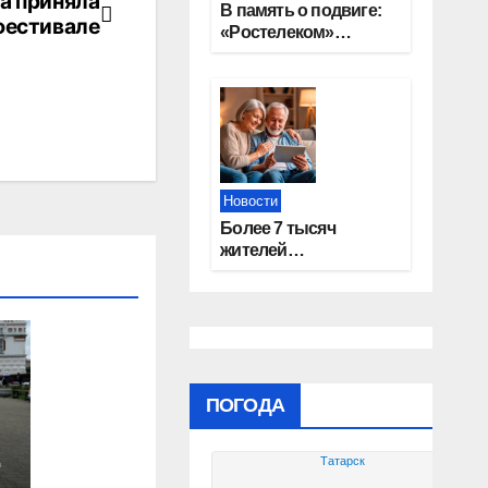
а приняла
В память о подвиге:
фестивале
«Ростелеком»
проведет
кибертурнир «Битва
за Москву»
Новости
Более 7 тысяч
жителей
Новосибирской
области получили
увеличение пенсии
после 80 лет
ПОГОДА
Татарск