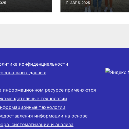
2025
АВГ 5, 2025
ского круга
Сибирском
марафоне
олитика конфиденциальности
ерсональных данных
а информационном ресурсе применяются
екомендательные технологии
информационные технологии
редоставления информации на основе
бора, систематизации и анализа