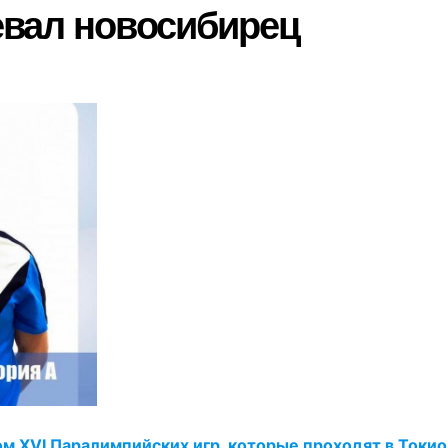
евал новосибирец
 XVI Паралимпийских игр, которые проходят в Токио