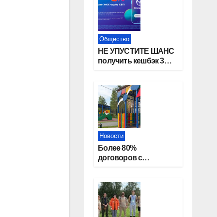
Общество
НЕ УПУСТИТЕ ШАНС
получить кешбэк 3%
за оплату ЖКУ через
СБП в «Платосфере»
Новости
Более 80%
договоров с
детскими садами
жители
Новосибирской
области оформили
онлайн
.