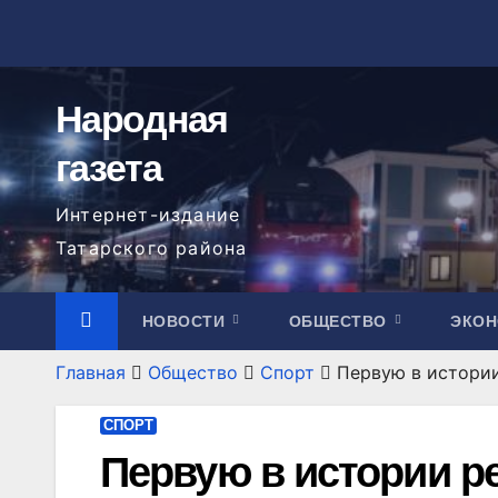
Перейти
к
содержимому
Народная
газета
Интернет-издание
Татарского района
НОВОСТИ
ОБЩЕСТВО
ЭКО
Главная
Общество
Спорт
Первую в истории
СПОРТ
Первую в истории р