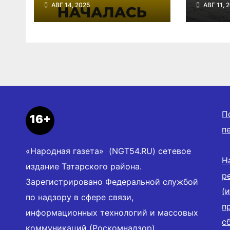
АВГ 14, 2025
АВГ 11, 
«Кросс нации»
Сибир
П
16+
п
«Народная газета» (NGT54.RU) сетевое
Н
издание Татарского района.
р
Зарегистрировано Федеральной службой
(
по надзору в сфере связи,
п
информационных технологий и массовых
с
коммуникаций (Роскомнадзор),