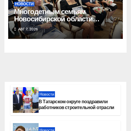
НОВОСТИ
Многодетным семьям
Новосибирской области
вручены сертификаты на
АВГ 7, 2026
приобретение автомобилей
Новости
В Татарском округе поздравили
работников строительной отрасли
Новости