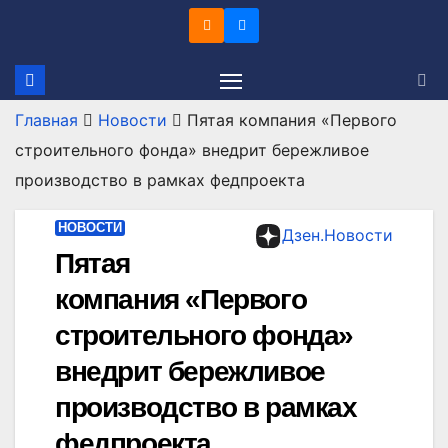
Перейти
к
содержимому
Главная
Новости
Пятая компания «Первого
строительного фонда» внедрит бережливое
производство в рамках федпроекта
НОВОСТИ
Дзен.Новости
Пятая
компания «Первого
строительного фонда»
внедрит бережливое
производство в рамках
федпроекта