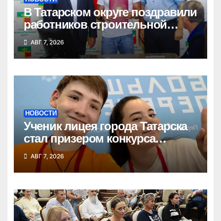
В Татарском округе поздравили
работников строительной
отрасли
АВГ 7, 2026
НОВОСТИ
Ученик лицея города Татарска
стал призером конкурса
«Большая перемена»
АВГ 7, 2026