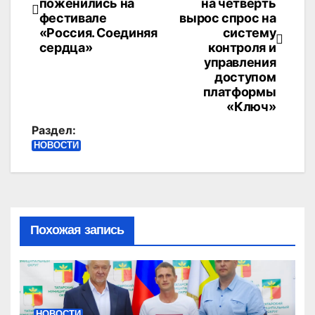
по
поженились на
на четверть
фестивале
вырос спрос на
записям
«Россия. Соединяя
систему
сердца»
контроля и
управления
доступом
платформы
«Ключ»
Раздел:
НОВОСТИ
Похожая запись
НОВОСТИ