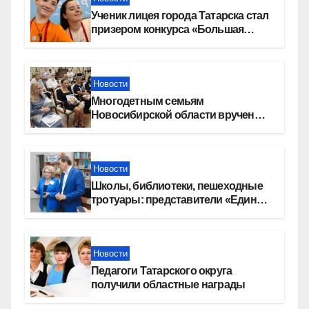
Ученик лицея города Татарска стал
призером конкурса «Большая
перемена»
Новости
Многодетным семьям
Новосибирской области вручены
сертификаты на приобретение
автомобилей
Новости
Школы, библиотеки, пешеходные
тротуары: представители «Единой
России» контролируют работы на
социальных объектах
Новости
Педагоги Татарского округа
получили областные награды