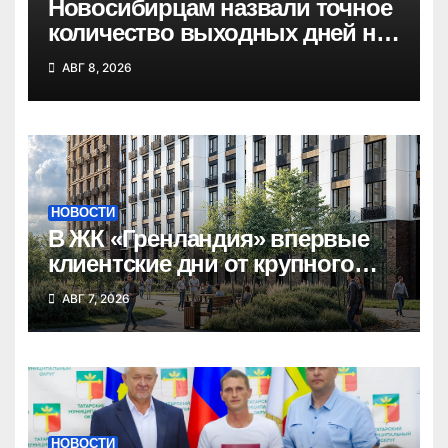
Новосибирцам назвали точное
количество выходных дней на
праздники в 2027 году
АВГ 8, 2026
НОВОСТИ
В ЖК «Гренландия» впервые
клиентские дни от крупного
девелопера — группы
АВГ 7, 2026
компаний «СОЮЗ»
НОВОСТИ