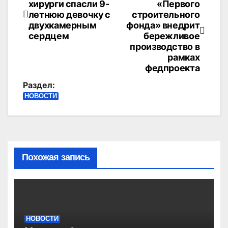
хирурги спасли 9-
«Первого
по
летнюю девочку с
строительного
двухкамерным
фонда» внедрит
записям
сердцем
бережливое
производство в
рамках
федпроекта
Раздел:
НОВОСТИ
Похожая запись
НОВОСТИ