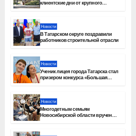
клиентские дни от крупного
девелопера — группы компаний
«СОЮЗ»
Новости
В Татарском округе поздравили
работников строительной отрасли
Новости
Ученик лицея города Татарска стал
призером конкурса «Большая
перемена»
Новости
Многодетным семьям
Новосибирской области вручены
сертификаты на приобретение
автомобилей