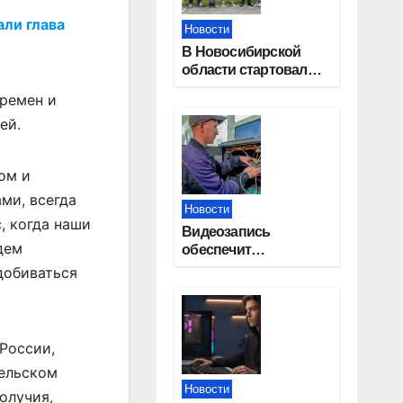
али глава
Новости
В Новосибирской
области стартовал
окружной туристский
времен и
слет молодежи
ей.
ом и
ми, всегда
Новости
, когда наши
Видеозапись
дем
обеспечит
прозрачность
добиваться
выборов в Госдуму в
Новосибирской
области
России,
сельском
Новости
олучия,