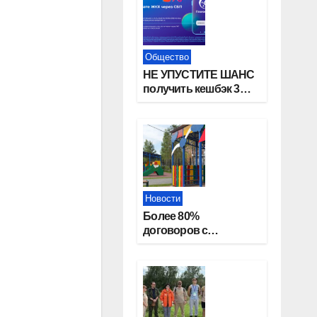
Общество
НЕ УПУСТИТЕ ШАНС
получить кешбэк 3%
за оплату ЖКУ через
СБП в «Платосфере»
Новости
Более 80%
договоров с
детскими садами
жители
Новосибирской
области оформили
онлайн