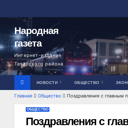
Перейти
к
содержимому
Народная
газета
Интернет-издание
Татарского района
НОВОСТИ
ОБЩЕСТВО
ЭКО
Главная
Общество
Поздравления с главным 
ОБЩЕСТВО
Поздравления с гла