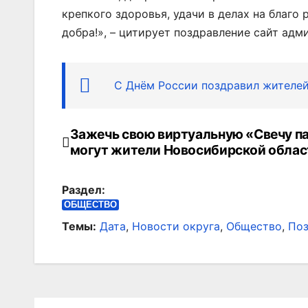
крепкого здоровья, удачи в делах на благо
добра!», – цитирует поздравление сайт адм
C Днём России поздравил жителей
Зажечь свою виртуальную «Свечу п
Навигация
могут жители Новосибирской облас
по
Раздел:
записям
ОБЩЕСТВО
Темы:
Дата
,
Новости округа
,
Общество
,
Поз