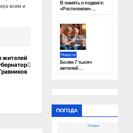
В память о подвиге:
ира всем и
«Ростелеком»
проведет
кибертурнир «Битва
за Москву»
Новости
л жителей
Более 7 тысяч
убернатор
жителей
Травников
Новосибирской
области получили
увеличение пенсии
после 80 лет
ПОГОДА
Татарск