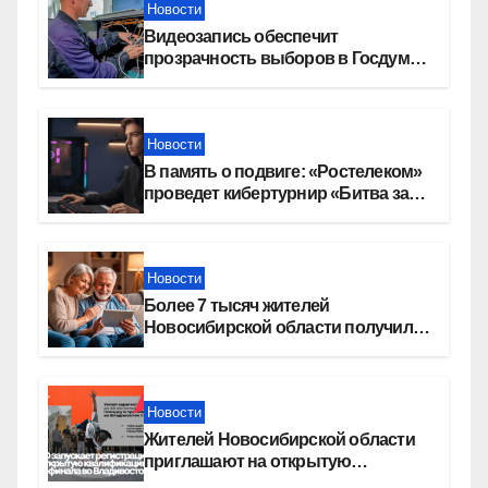
Новости
Видеозапись обеспечит
прозрачность выборов в Госдуму
в Новосибирской области
Новости
В память о подвиге: «Ростелеком»
проведет кибертурнир «Битва за
Москву»
Новости
Более 7 тысяч жителей
Новосибирской области получили
увеличение пенсии после 80 лет
Новости
Жителей Новосибирской области
приглашают на открытую
квалификацию премии «КАРДО»