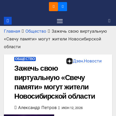
Перейти
к
содержимому
Главная
Общество
Зажечь свою виртуальную
«Свечу памяти» могут жители Новосибирской
области
ОБЩЕСТВО
Дзен.Новости
Зажечь свою
виртуальную «Свечу
памяти» могут жители
Новосибирской области
Александр Петров
ИЮН 12, 2026