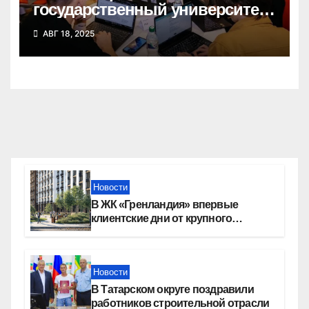
государственный университет
победил в федеральном
АВГ 18, 2025
конкурсе стартап-студий
Новости
В ЖК «Гренландия» впервые
клиентские дни от крупного
девелопера — группы компаний
«СОЮЗ»
Новости
В Татарском округе поздравили
работников строительной отрасли