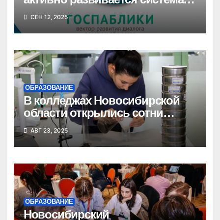
госпабликов для создания
СЕН 12, 2025
единой цифровой среды
ОБРАЗОВАНИЕ
В колледжах Новосибирской
области открылись сотни
новых бюджетных мест
АВГ 23, 2025
ОБРАЗОВАНИЕ
Новосибирский