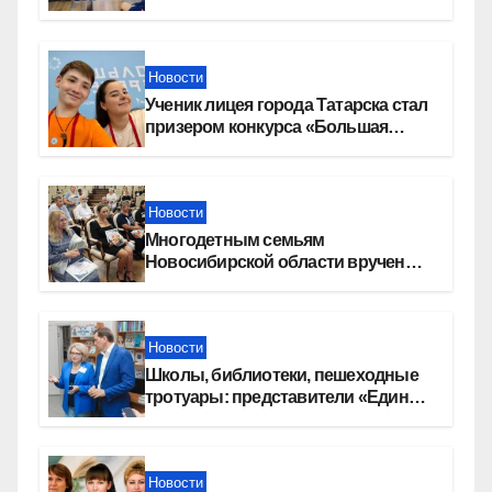
Новости
Ученик лицея города Татарска стал
призером конкурса «Большая
перемена»
Новости
Многодетным семьям
Новосибирской области вручены
сертификаты на приобретение
автомобилей
Новости
Школы, библиотеки, пешеходные
тротуары: представители «Единой
России» контролируют работы на
социальных объектах
Новости