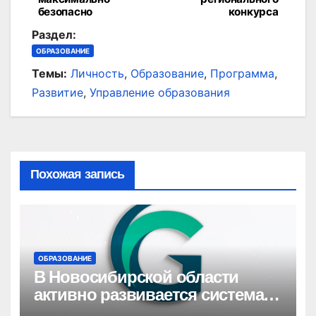
по
безопасно
конкурса
записям
Раздел:
ОБРАЗОВАНИЕ
Темы:
Личность
,
Образование
,
Программа
,
Развитие
,
Управление образования
Похожая запись
ОБРАЗОВАНИЕ
В Новосибирской области
активно развивается система
госпабликов для создания