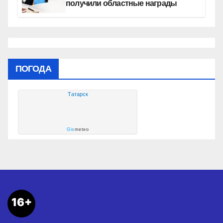
получили областные награды
ПОГОДА
Татарск
Gis
meteo
16+