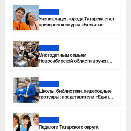
Новости
Ученик лицея города Татарска стал
призером конкурса «Большая
перемена»
Новости
Многодетным семьям
Новосибирской области вручены
сертификаты на приобретение
автомобилей
Новости
Школы, библиотеки, пешеходные
тротуары: представители «Единой
России» контролируют работы на
социальных объектах
Новости
Педагоги Татарского округа