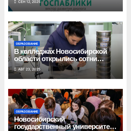
СЕН 12, 2025
единой цифровой среды
ОБРАЗОВАНИЕ
В колледжах Новосибирской
области открылись сотни
новых бюджетных мест
АВГ 23, 2025
ОБРАЗОВАНИЕ
Новосибирский
государственный университет