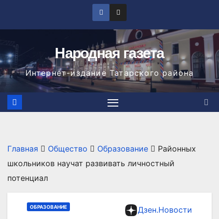
Перейти
к
содержимому
Народная газета
Интернет-издание Татарского района
Главная
Общество
Образование
Районных
школьников научат развивать личностный
потенциал
ОБРАЗОВАНИЕ
Дзен.Новости