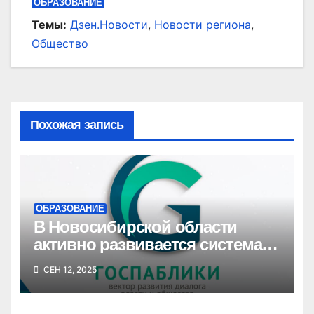
ОБРАЗОВАНИЕ
Темы:
Дзен.Новости
,
Новости региона
,
Общество
Похожая запись
ОБРАЗОВАНИЕ
В Новосибирской области
активно развивается система
госпабликов для создания
СЕН 12, 2025
единой цифровой среды