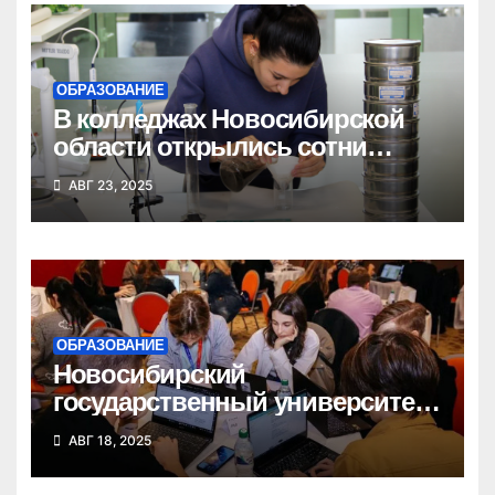
ОБРАЗОВАНИЕ
В колледжах Новосибирской
области открылись сотни
новых бюджетных мест
АВГ 23, 2025
ОБРАЗОВАНИЕ
Новосибирский
государственный университет
победил в федеральном
АВГ 18, 2025
конкурсе стартап-студий