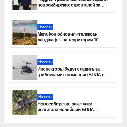
новосибирских строителей за
вклад в развитие региона
Новости
МегаФон обновил «телеком-
ландшафт» на территории 10
новосибирских поселений
Новости
Инспекторы будут следить за
грибниками с помощью БПЛА в
Новосибирской области
Новости
Новосибирские ракетчики
испытали новейший БПЛА
«Сибирячок»