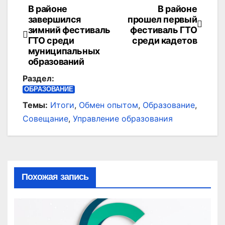
В районе
В районе
Навигация
завершился
прошел первый
по
зимний фестиваль
фестиваль ГТО
ГТО среди
среди кадетов
записям
муниципальных
образований
Раздел:
ОБРАЗОВАНИЕ
Темы:
Итоги
,
Обмен опытом
,
Образование
,
Совещание
,
Управление образования
Похожая запись