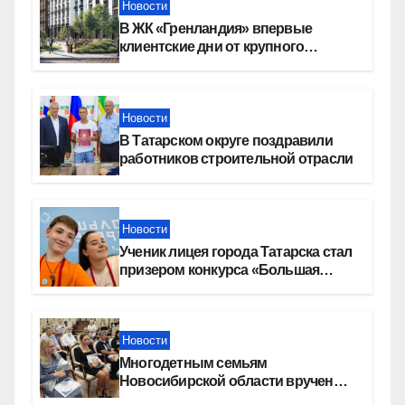
Новости
В ЖК «Гренландия» впервые
клиентские дни от крупного
девелопера — группы компаний
«СОЮЗ»
Новости
В Татарском округе поздравили
работников строительной отрасли
Новости
Ученик лицея города Татарска стал
призером конкурса «Большая
перемена»
Новости
Многодетным семьям
Новосибирской области вручены
сертификаты на приобретение