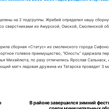
делены на 2 подгруппы. Жребий определил нашу сборну
 со сверстниками из Амурской, Омской, Смоленской об
рила сборная «Статус» из смоленского города Сафоно
фортное голевое преимущество, “Юность” одержала пе
лья Михайлюта, по разу отличились Ярослав Сальнаск,
ющий матч ледовая дружина из Татарска проведет 3 м
о
В районе завершился зимний фест
среди муниципальных об