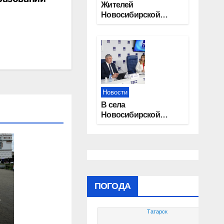
Жителей
Новосибирской
области приглашают
на открытую
квалификацию
премии «КАРДО»
Новости
В села
Новосибирской
области
трудоустроят 20
работников
культуры
ПОГОДА
Татарск