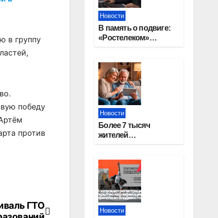
Новости
В память о подвиге:
«Ростелеком»
ю в группу
проведет
ластей,
кибертурнир «Битва
за Москву»
во.
рвую победу
Новости
 Артём
Более 7 тысяч
арта против
жителей
Новосибирской
области получили
увеличение пенсии
после 80 лет
иваль ГТО
Новости
разований