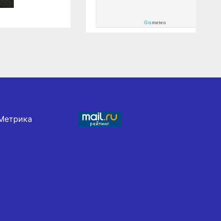
Gis
meteo