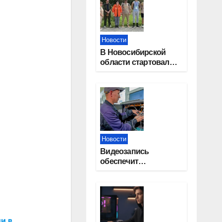
Новости
В Новосибирской
области стартовал
окружной туристский
слет молодежи
Новости
Видеозапись
обеспечит
прозрачность
выборов в Госдуму в
Новосибирской
области
и в