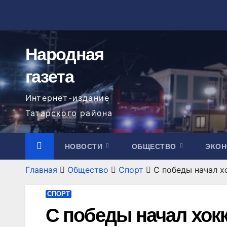
Перейти
к
содержимому
Народная
газета
Интернет-издание
Татарского района
НОВОСТИ
ОБЩЕСТВО
ЭКО
Главная
Общество
Спорт
С победы начал х
СПОРТ
С победы начал хок