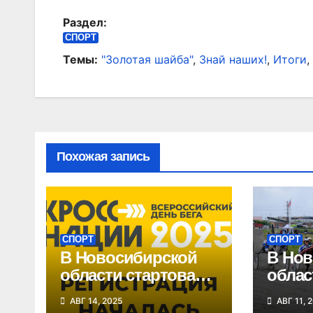
по
Раздел:
записям
СПОРТ
Темы:
"Золотая шайба"
,
Знай наших!
,
Итоги
,
Похожая запись
СПОРТ
СПОРТ
В Новосибирской
В Нов
области стартовала
облас
регистрация на
этап 
АВГ 14, 2025
АВГ 11, 
«Кросс нации»
Сибир