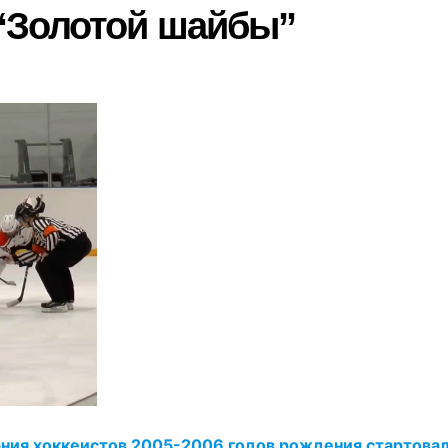
“Золотой шайбы”
ния хоккеистов 2005-2006 годов рождения стартовал