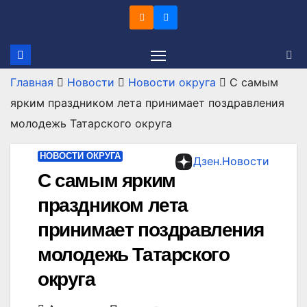
Перейти
к
содержимому
Главная
Новости
Новости округа
С самым
ярким праздником лета принимает поздравления
молодежь Татарского округа
НОВОСТИ ОКРУГА
Дзен.Новости
С самым ярким
праздником лета
принимает поздравления
молодежь Татарского
округа