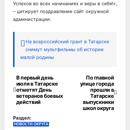
Успехов во всех начинаниях и веры в себя!»,
– цитирует поздравление сайт окружной
администрации.
На всероссийский грант в Татарске
снимут мультфильмы об истории
малой родины
В первый день
По главной
Навигация
июля в Татарске
улице города
по
отметят День
прошли в
ветеранов боевых
Татарске
записям
действий
выпускники
школ округа
Раздел:
НОВОСТИ ОКРУГА