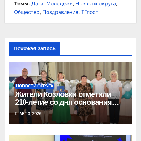
Темы:
Дата
,
Молодежь
,
Новости округа
,
Общество
,
Поздравление
,
ТГпост
Похожая запись
НОВОСТИ ОКРУГА
Жители Козловки отметили
210-летие со дня основания
села
АВГ 3, 2026