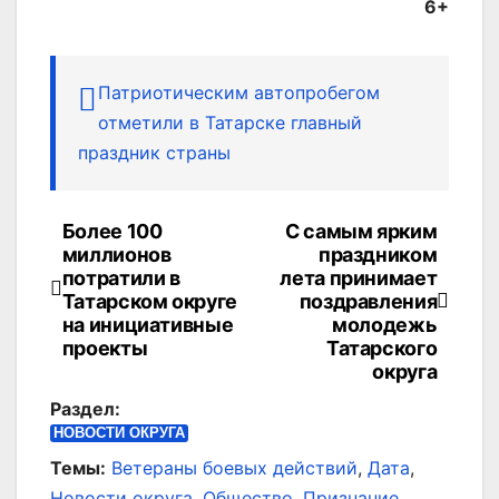
6+
Патриотическим автопробегом
отметили в Татарске главный
праздник страны
Более 100
С самым ярким
Навигация
миллионов
праздником
по
потратили в
лета принимает
Татарском округе
поздравления
записям
на инициативные
молодежь
проекты
Татарского
округа
Раздел:
НОВОСТИ ОКРУГА
Темы:
Ветераны боевых действий
,
Дата
,
Новости округа
,
Общество
,
Признание