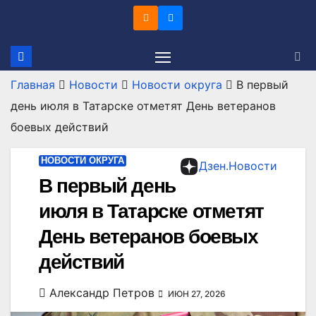
Перейти
к
содержимому
Главная
Новости
Новости округа
В первый
день июля в Татарске отметят День ветеранов
боевых действий
НОВОСТИ ОКРУГА
Дзен.Новости
В первый день
июля в Татарске отметят
День ветеранов боевых
действий
Александр Петров
ИЮН 27, 2026