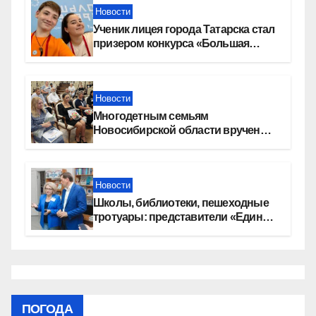
Новости
Ученик лицея города Татарска стал
призером конкурса «Большая
перемена»
Новости
Многодетным семьям
Новосибирской области вручены
сертификаты на приобретение
автомобилей
Новости
Школы, библиотеки, пешеходные
тротуары: представители «Единой
России» контролируют работы на
социальных объектах
ПОГОДА