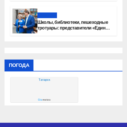
автомобилей
Новости
Школы, библиотеки, пешеходные
тротуары: представители «Единой
России» контролируют работы на
социальных объектах
ПОГОДА
Татарск
Gis
meteo