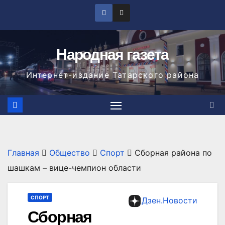
Перейти
к
содержимому
Народная газета
Интернет-издание Татарского района
Главная
Общество
Спорт
Сборная района по
шашкам – вице-чемпион области
СПОРТ
Дзен.Новости
Сборная