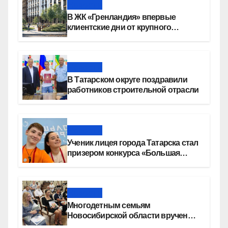
Новости
В ЖК «Гренландия» впервые
клиентские дни от крупного
девелопера — группы компаний
«СОЮЗ»
Новости
В Татарском округе поздравили
работников строительной отрасли
Новости
Ученик лицея города Татарска стал
призером конкурса «Большая
перемена»
Новости
Многодетным семьям
Новосибирской области вручены
сертификаты на приобретение