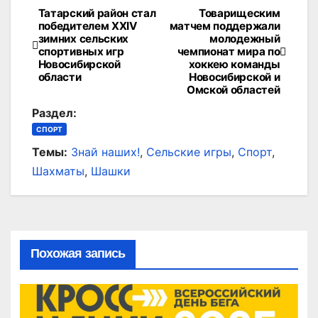
Татарский район стал
Товарищеским
Навигация
победителем XXIV
матчем поддержали
зимних сельских
молодежный
по
спортивных игр
чемпионат мира по
Новосибирской
хоккею команды
записям
области
Новосибирской и
Омской областей
Раздел:
СПОРТ
Темы:
Знай наших!
,
Сельские игры
,
Спорт
,
Шахматы
,
Шашки
Похожая запись