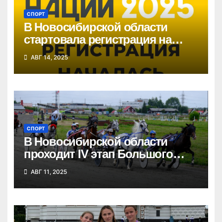
СПОРТ
В Новосибирской области
стартовала регистрация на
«Кросс нации»
АВГ 14, 2025
СПОРТ
В Новосибирской области
проходит IV этап Большого
Сибирского круга
АВГ 11, 2025