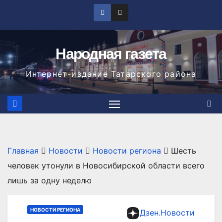
Перейти
к
содержимому
Народная газета
Интернет-издание Татарского района
Главная
Новости
Новости региона
Шесть
человек утонули в Новосибирской области всего
лишь за одну неделю
НОВОСТИ РЕГИОНА
Дзен.Новости