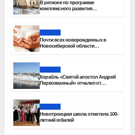
В регионе по программе
комплексного развития
территорий построят более 8,4
миллиона квадратных метров
жилья
Новости
Почти всех новорожденных в
Новосибирской области
прикладывают к груди сразу после
рождения
Новости
Корабль «Святой апостол Андрей
Первозванный» отчалил от
набережной Новосибирска
Новости
Новотроицкая школа отметила 100-
летний юбилей