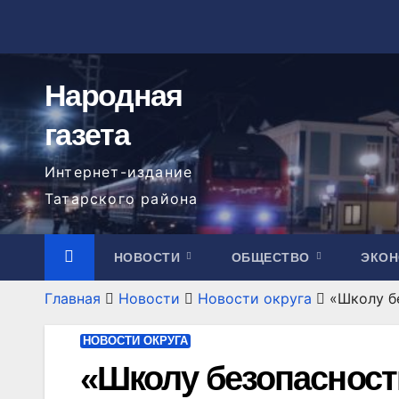
Перейти
к
содержимому
Народная
газета
Интернет-издание
Татарского района
НОВОСТИ
ОБЩЕСТВО
ЭКО
Главная
Новости
Новости округа
«Школу б
НОВОСТИ ОКРУГА
«Школу безопасност