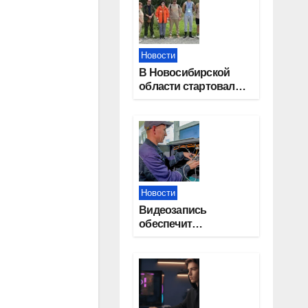
Новости
В Новосибирской
области стартовал
окружной туристский
слет молодежи
Новости
Видеозапись
обеспечит
прозрачность
выборов в Госдуму в
Новосибирской
области