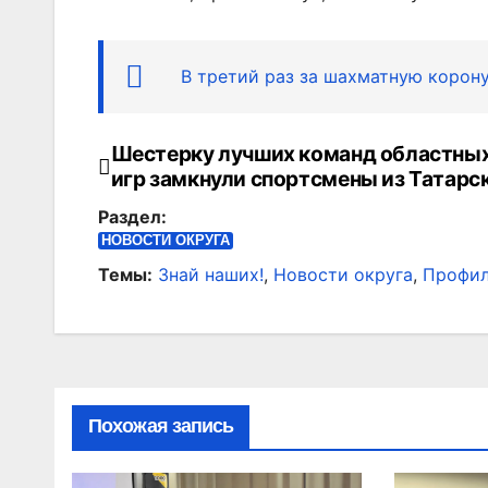
В третий раз за шахматную корон
Шестерку лучших команд областных
Навигация
игр замкнули спортсмены из Татарс
по
Раздел:
записям
НОВОСТИ ОКРУГА
Темы:
Знай наших!
,
Новости округа
,
Профил
Похожая запись