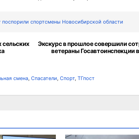
у поспорили спортсмены Новосибирской области
 сельских
Экскурс в прошлое совершили сот
ка
ветераны Госавтоинспекции в
ьная смена
,
Спасатели
,
Спорт
,
ТГпост