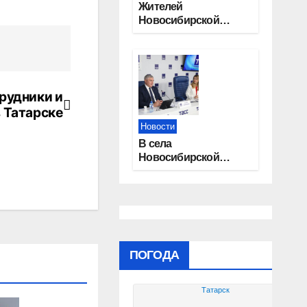
Жителей
Новосибирской
области приглашают
на открытую
квалификацию
премии «КАРДО»
рудники и
 Татарске
Новости
В села
Новосибирской
области
трудоустроят 20
работников
культуры
ПОГОДА
Татарск