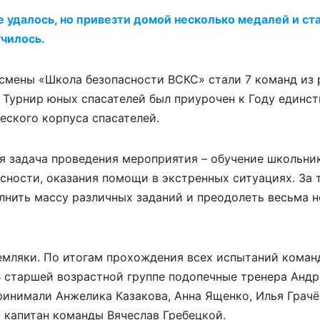
е удалось, но привезти домой несколько медалей и ст
чилось.
мены «Школа безопасности ВСКС» стали 7 команд из 
 Турнир юных спасателей был приурочен к Году единст
еского корпуса спасателей.
ая задача проведения мероприятия – обучение школьн
сности, оказания помощи в экстренных ситуациях. За 
лнить массу различных заданий и преодолеть весьма 
емляки. По итогам прохождения всех испытаний коман
 В старшей возрастной группе подопечные тренера Анд
ринимали Анжелика Казакова, Анна Ященко, Илья Грач
и капитан команды Вячеслав Гребецкой.