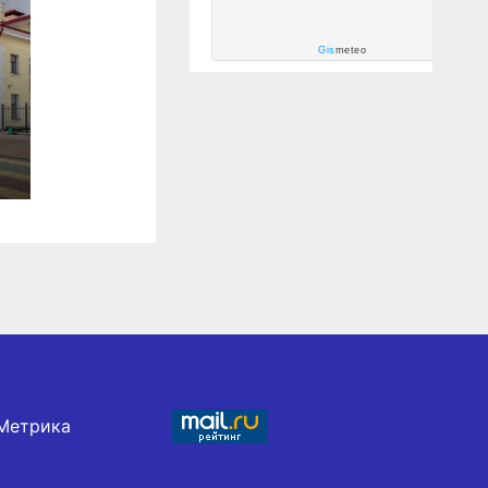
Gis
meteo